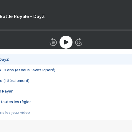
 Battle Royale - DayZ
 DayZ
 a 13 ans (et vous l'avez ignoré)
e (littéralement)
im Rayan
 toutes les règles
s les jeux vidéo
us choquant de Rockstar ? - Le scandale BULLY