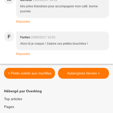
Michelle
23/05/2017 14:31
trés jolies friandises pour accompagner mon café. bonne
journée
Répondre
F
Fanfan
23/05/2017 10:03
Alors là je craque ! J'adore ces petites bouchées !
Répondre
< Petits soleils aux myrtilles
Aubergines farcies >
Hébergé par Overblog
Top articles
Pages