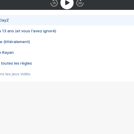
 DayZ
 a 13 ans (et vous l'avez ignoré)
e (littéralement)
im Rayan
 toutes les règles
s les jeux vidéo
us choquant de Rockstar ? - Le scandale BULLY
e plus moche de Steam
du RÊVE tourne au CAUCHEMAR
pendant 8 heures
it… à tort