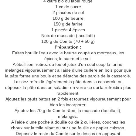
4 œufs bio ou label rouge
1 cc de sucre
2 pincées de sel
100 g de beurre
150 g de farine
1 pincée 4 épices
Noix de muscade (facultatif)
120 g de Comté (70 + 50 g)
Préparation :
Faites bouillir l'eau avec le beurre coupé en morceaux, les
épices, le sucre et le sel.
A ébullition, retirez du feu et jetez d'un seul coup la farine,
mélangez vigoureusement à l'aide d'une cuillère en bois pour que
la pâte forme une boule et se détache des parois de la casserole.
Laissez refroidir légèrement la pâte dans la casserole ou
déposez la pâte dans un saladier en verre ce qui la refroidira plus
rapidement.
Ajoutez les œufs battus en 2 fois et tournez vigoureusement pour
bien les incorporer.
Ajoutez les 70 g de Comté râpé, la muscade (facultatif),
mélangez.
A l'aide d'une poche à douille ou de 2 cuillères, couchez les
choux sur la toile silpat ou sur une feuille de papier cuisson.
Déposez le reste du Comté sur le dessus en appuyant