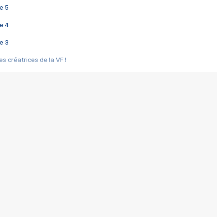
e 5
e 4
e 3
s créatrices de la VF !
e 2
e 1
e Mektoub My Love arrive enfin ! Rencontre avec Shaïn Boumedine et Sal
i : après Toni en famille
elle réalise le bouleversant Dites lui que je l'aime
ais ! Rencontre autour de Vie privée de Rebecca Zlotowski
 de Marguerite, Grave... Rencontre avec Ella Rumpf
 Les Rêveurs, un film intime sur la santé mentale
a avec un film sur le mouvement des Gilets jaunes