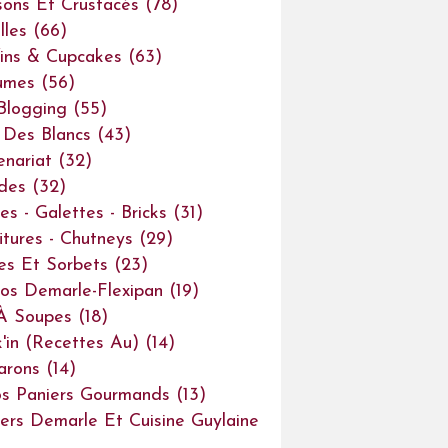
sons Et Crustacés
(78)
lles
(66)
ins & Cupcakes
(63)
umes
(56)
Blogging
(55)
Des Blancs
(43)
enariat
(32)
des
(32)
es - Galettes - Bricks
(31)
itures - Chutneys
(29)
es Et Sorbets
(23)
os Demarle-Flexipan
(19)
À Soupes
(18)
'in (recettes Au)
(14)
arons
(14)
s Paniers Gourmands
(13)
iers Demarle Et Cuisine Guylaine