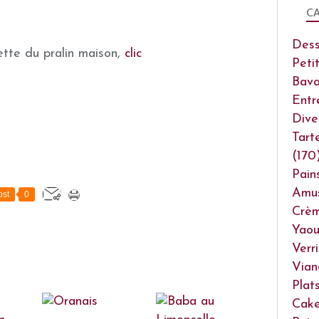
CA
Dess
ette du pralin maison,
clic
Peti
Bava
Entr
Dive
Tart
(170
Pain
Amu
st
0
Crèm
Yaou
Verr
Vian
Plat
Cake