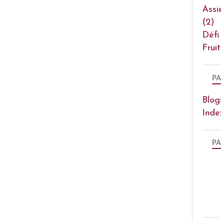
Assi
(2)
Défi
Frui
PA
Blog
Inde
PA