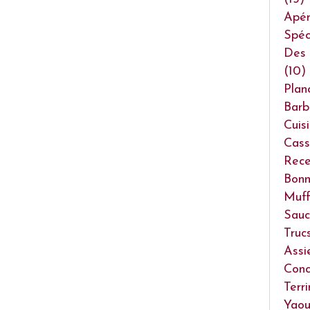
Apéri
Spéc
Des 
(10)
Plan
Barb
Cuis
Cass
Rece
Bonn
Muff
Sauc
Truc
Assi
Conc
Terr
Yaou