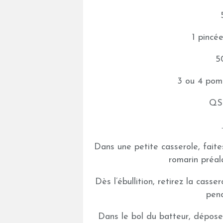
1 pincé
5
3 ou 4 pomm
QS
Dans une petite casserole, faites
romarin préal
Dès l’ébullition, retirez la cass
pend
Dans le bol du batteur, déposez