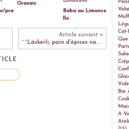
Pois
Oranais
Volai
e/pra
Baba au Limonce
Muff
llo
Lég
Cat-
Que 
^^Läckerli, pain d’épices nappé de sucre, délicieux !!!^^
Part
Sala
ICLE
Crêp
Conf
Glac
Vidé
Bar 
Cook
Mac
A Vo
Atel
(13)