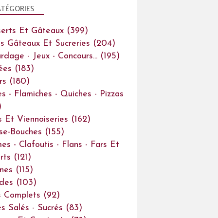
TÉGORIES
erts Et Gâteaux
(399)
ts Gâteaux Et Sucreries
(204)
rdage - Jeux - Concours...
(195)
ées
(183)
rs
(180)
es - Flamiches - Quiches - Pizzas
)
s Et Viennoiseries
(162)
se-Bouches
(155)
es - Clafoutis - Flans - Fars Et
rts
(121)
ines
(115)
des
(103)
s Complets
(92)
s Salés - Sucrés
(83)