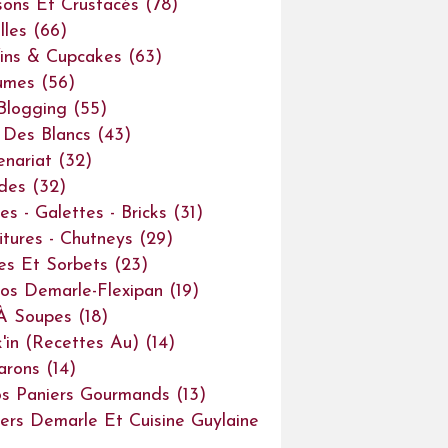
sons Et Crustacés
(78)
lles
(66)
ins & Cupcakes
(63)
umes
(56)
Blogging
(55)
Des Blancs
(43)
enariat
(32)
des
(32)
es - Galettes - Bricks
(31)
itures - Chutneys
(29)
es Et Sorbets
(23)
os Demarle-Flexipan
(19)
À Soupes
(18)
'in (recettes Au)
(14)
arons
(14)
s Paniers Gourmands
(13)
iers Demarle Et Cuisine Guylaine