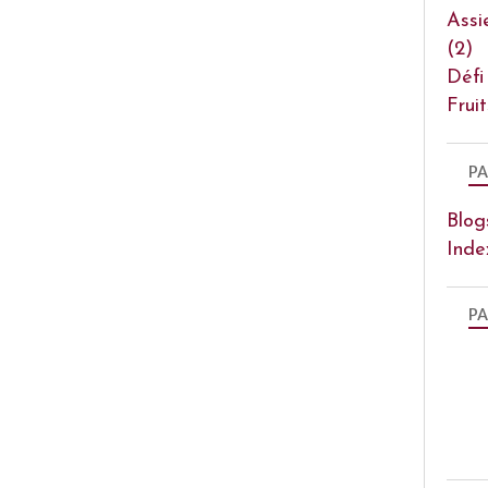
Assi
(2)
Défi
Frui
PA
Blog
Inde
PA