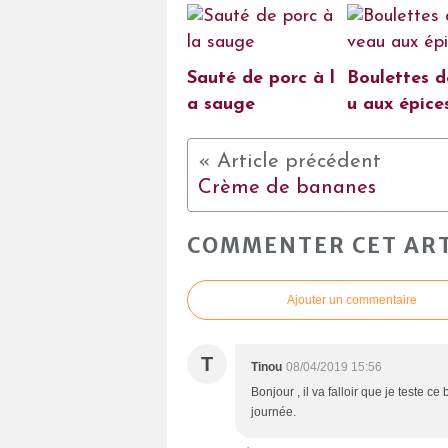
Sauté de porc à l
Boulettes d
a sauge
u aux épice
Crème de bananes
COMMENTER CET ART
Ajouter un commentaire
T
Tinou
08/04/2019 15:56
Bonjour , il va falloir que je teste c
journée.