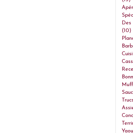
Apéri
Spéc
Des 
(10)
Plan
Barb
Cuis
Cass
Rece
Bonn
Muff
Sauc
Truc
Assi
Conc
Terr
Yaou