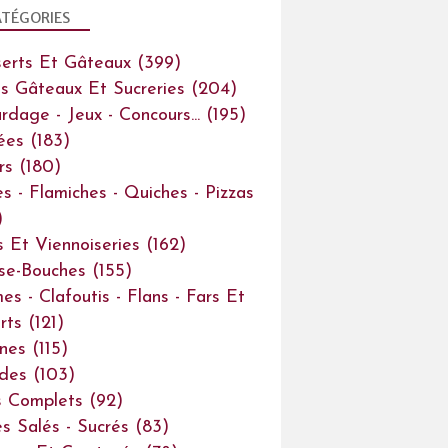
TÉGORIES
erts Et Gâteaux
(399)
ts Gâteaux Et Sucreries
(204)
rdage - Jeux - Concours...
(195)
ées
(183)
rs
(180)
es - Flamiches - Quiches - Pizzas
)
s Et Viennoiseries
(162)
se-Bouches
(155)
es - Clafoutis - Flans - Fars Et
rts
(121)
ines
(115)
des
(103)
s Complets
(92)
s Salés - Sucrés
(83)