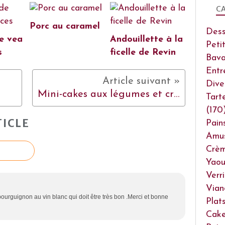
CA
Porc au caramel
Dess
e vea
Andouillette à la
Peti
s
ficelle de Revin
Bava
Entr
Dive
Mini-cakes aux légumes et crevettes
Tart
(170
ICLE
Pain
Amu
Crèm
Yaou
Verr
Vian
e bourguignon au vin blanc qui doit être très bon .Merci et bonne
Plat
Cake