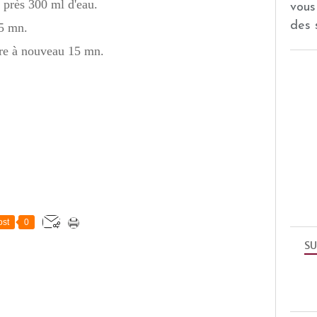
 près 300 ml d'eau.
vous
des 
25 mn.
ire à nouveau 15 mn.
st
0
SU