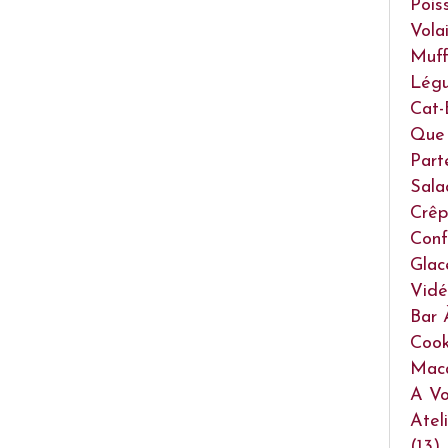
Pois
Volai
Muff
Lég
Cat-
Que 
Part
Sala
Crêp
Conf
Glac
Vidé
Bar 
Cook
Mac
A Vo
Atel
(13)