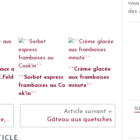
vous
des 
 aux a
^^Crème glacée
C.Feld
^^Sorbet express
aux framboises
framboises au Co
minute^^
ok'in^^
SU
Salade de pommes de terre, thon aux tomates confites
Gâteau aux quetsches
ICLE