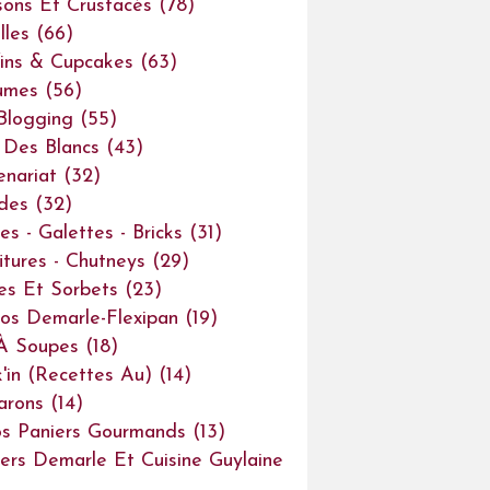
sons Et Crustacés
(78)
lles
(66)
ins & Cupcakes
(63)
umes
(56)
Blogging
(55)
Des Blancs
(43)
enariat
(32)
des
(32)
es - Galettes - Bricks
(31)
itures - Chutneys
(29)
es Et Sorbets
(23)
os Demarle-Flexipan
(19)
À Soupes
(18)
'in (recettes Au)
(14)
arons
(14)
s Paniers Gourmands
(13)
iers Demarle Et Cuisine Guylaine