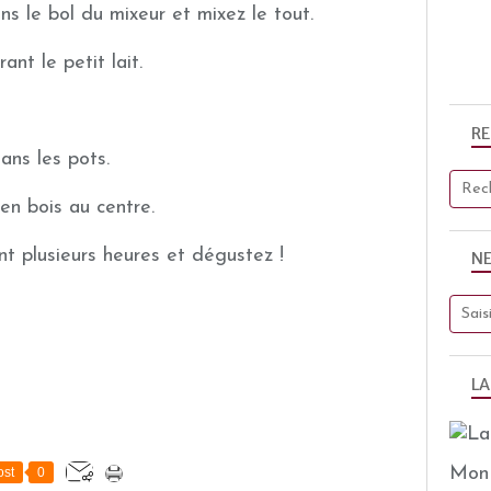
ns le bol du mixeur et mixez le tout.
ant le petit lait.
R
ans les pots.
en bois au centre.
t plusieurs heures et dégustez !
N
LA
Mon 
st
0