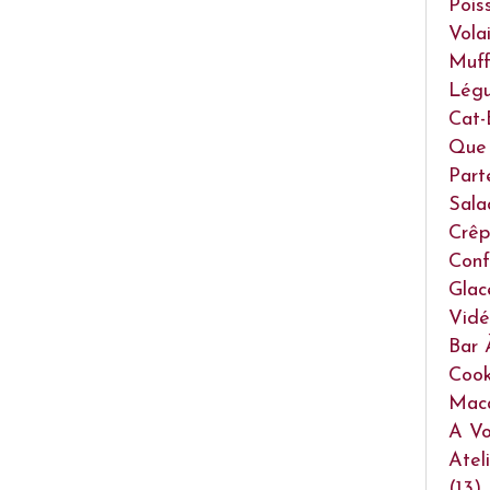
Pois
Volai
Muff
Lég
Cat-
Que 
Part
Sala
Crêp
Conf
Glac
Vidé
Bar 
Cook
Mac
A Vo
Atel
(13)