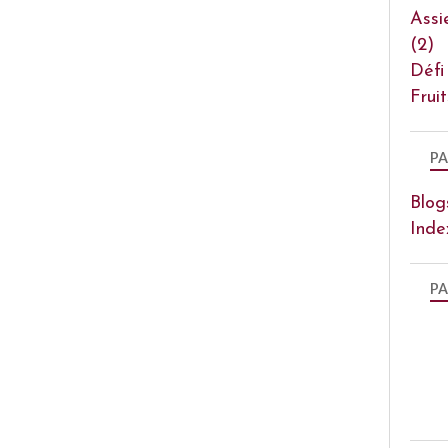
Assi
(2)
Défi
Frui
PA
Blog
Inde
PA