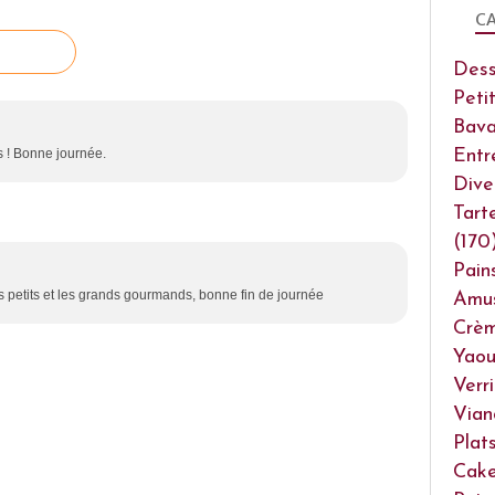
CA
Dess
Peti
Bava
Entr
ts ! Bonne journée.
Dive
Tart
(170
Pain
s petits et les grands gourmands, bonne fin de journée
Amu
Crèm
Yaou
Verr
Vian
Plat
Cake