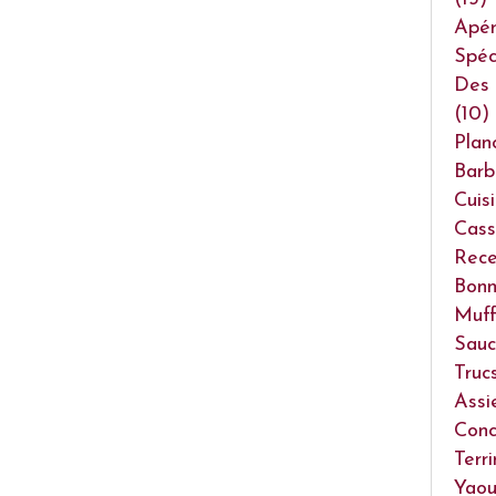
Apéri
Spéc
Des 
(10)
Plan
Barb
Cuis
Cass
Rece
Bonn
Muff
Sauc
Truc
Assi
Conc
Terr
Yaou