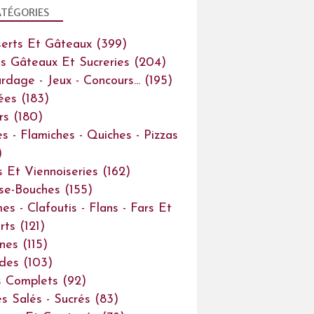
TÉGORIES
erts Et Gâteaux
(399)
ts Gâteaux Et Sucreries
(204)
rdage - Jeux - Concours...
(195)
ées
(183)
rs
(180)
es - Flamiches - Quiches - Pizzas
)
s Et Viennoiseries
(162)
se-Bouches
(155)
es - Clafoutis - Flans - Fars Et
rts
(121)
ines
(115)
des
(103)
s Complets
(92)
s Salés - Sucrés
(83)