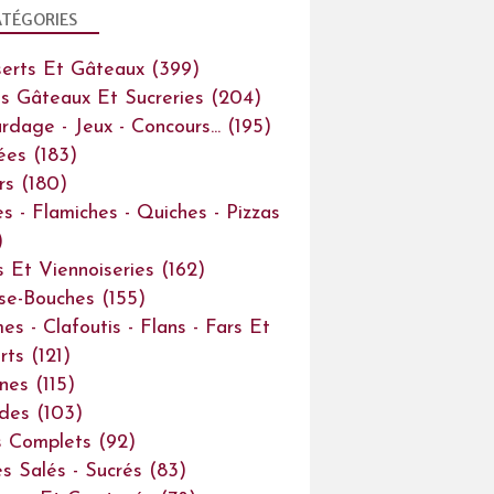
TÉGORIES
erts Et Gâteaux
(399)
ts Gâteaux Et Sucreries
(204)
rdage - Jeux - Concours...
(195)
ées
(183)
rs
(180)
es - Flamiches - Quiches - Pizzas
)
s Et Viennoiseries
(162)
se-Bouches
(155)
es - Clafoutis - Flans - Fars Et
rts
(121)
ines
(115)
des
(103)
s Complets
(92)
s Salés - Sucrés
(83)