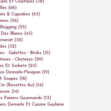
sons Et Crustacés
(78)
lles
(66)
ins & Cupcakes
(63)
umes
(56)
Blogging
(55)
Des Blancs
(43)
enariat
(32)
des
(32)
es - Galettes - Bricks
(31)
itures - Chutneys
(29)
es Et Sorbets
(23)
os Demarle-Flexipan
(19)
À Soupes
(18)
'in (recettes Au)
(14)
arons
(14)
s Paniers Gourmands
(13)
iers Demarle Et Cuisine Guylaine