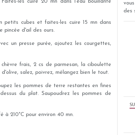
Faites-les cuire 20 mn dans l'eau bouillante
vous
des 
 petits cubes et faites-les cuire 15 mn dans
 pincée d'ail des ours.
ec un presse purée, ajoutez les courgettes,
 chèvre frais, 2 cs de parmesan, la ciboulette
le d'olive, salez, poivrez, mélangez bien le tout.
oupez les pommes de terre restantes en fines
le dessus du plat. Saupoudrez les pommes de
SU
fé à 210°C pour environ 40 mn.