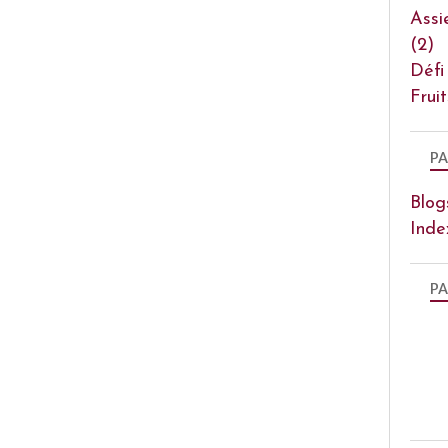
Assi
(2)
Défi
Frui
PA
Blog
Inde
PA