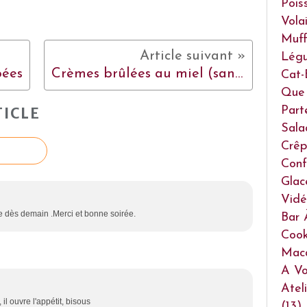
Pois
Volai
Muff
Lég
pées
Crèmes brûlées au miel (sans lactose)
Cat-
Que 
Part
ICLE
Sala
Crêp
Conf
Glac
Vidé
tte dès demain .Merci et bonne soirée.
Bar 
Cook
Mac
A Vo
Atel
l ouvre l'appétit, bisous
(13)