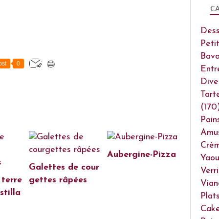
CA
Dess
Peti
Bava
st
0
Entr
Dive
Tart
(170
Pain
Amu
Crèm
Aubergine-Pizza
Yaou
Galettes de cour
Verr
terre
gettes râpées
Vian
tilla
Plat
Cake