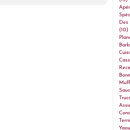
Apéri
Spéc
Des 
(10)
Plan
Barb
Cuis
Cass
Rece
Bonn
Muff
Sauc
Truc
Assi
Conc
Terr
Yaou