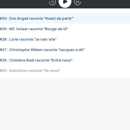
#30 : Eve Angeli raconte "Avant de partir"
#29 : MC Solaar raconte "Bouge de là"
28 : Lorie raconte "Je vais vite"
#27 : Christophe Willem raconte "Jacques a dit"
#26 : Chimène Badi raconte "Entre nous"
#25 : Indochine raconte "3e sexe"
#24 : Zaho raconte "C'est chelou"
#23 : Patrick Bruel raconte "Au café des délices"
#22 : Kyo raconte "Le chemin"
#21 : Nolwenn Leroy raconte "Cassé"
#20 : Patrick Hernandez raconte "Born to be alive"