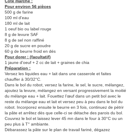
Côté marché :
Pour environ 56 pièces
500 g de farine
100 ml d'eau
180 ml de lait
1 oeuf bio ou label rouge
8 g de levure SAF
8 g de sel non raffiné
20 g de sucre en poudre
60 g de beurre froid en dés
Pour dorer : (facultatif)
1 jaune d'oeuf + 2 cc de lait + graines de chia
Préparation :
Versez les liquides eau + lait dans une casserole et faites
chauffer à 30/32°C.
Dans le bol du robot, versez la farine, le sel, le sucre, mélangez,
ajoutez la levure, mélangez en versant progressivement la moitié
du mélange eau + lait. Fouettez l’œuf dans un petit bol avec le
reste du mélange eau et lait et versez peu à peu dans le bol du
robot. Incorporez ensuite le beurre en 3 fois, continuez de pétrir
la pâte et arrêtez dès que celle-ci se détache des parois du bol.
Couvrez le bol et laissez lever 45 mn dans le four à 30°C ou un
peu plus à T° ambiante.
Débarassez la pâte sur le plan de travail fariné, dégazez