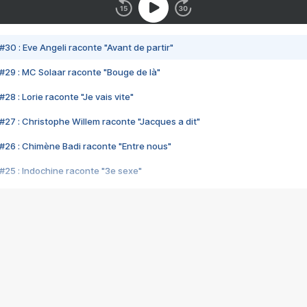
#30 : Eve Angeli raconte "Avant de partir"
#29 : MC Solaar raconte "Bouge de là"
28 : Lorie raconte "Je vais vite"
#27 : Christophe Willem raconte "Jacques a dit"
#26 : Chimène Badi raconte "Entre nous"
#25 : Indochine raconte "3e sexe"
#24 : Zaho raconte "C'est chelou"
#23 : Patrick Bruel raconte "Au café des délices"
#22 : Kyo raconte "Le chemin"
#21 : Nolwenn Leroy raconte "Cassé"
#20 : Patrick Hernandez raconte "Born to be alive"