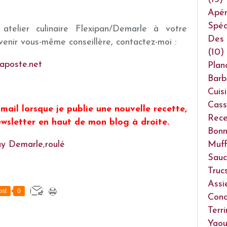
Apéri
Spéc
atelier culinaire Flexipan/Demarle à votre
Des 
venir vous-même conseillère, contactez-moi :
(10)
aposte.net
Plan
Barb
Cuis
Cass
mail lorsque je publie une nouvelle recette,
Rece
 newsletter en haut de mon blog à droite.
Bonn
y Demarle
,
roulé
Muff
Sauc
Truc
Assi
st
0
Conc
Terr
Yaou