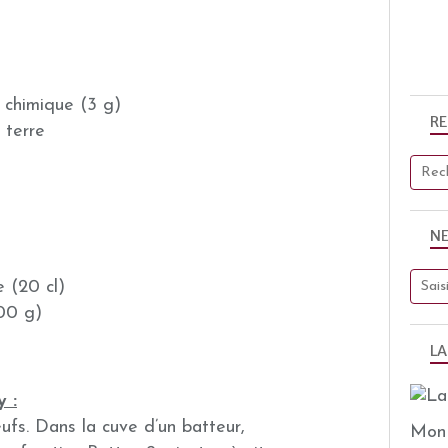
e chimique (3 g)
R
 terre
N
 (20 cl)
00 g)
LA
y :
ufs. Dans la cuve d’un batteur,
Mon 