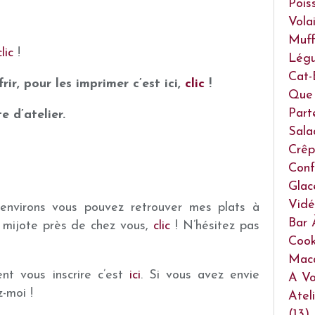
Pois
Volai
Muff
clic
!
Lég
Cat-
r, pour les imprimer c’est ici,
clic
!
Que 
Part
e d’atelier.
Sala
Crêp
Conf
Glac
Vidé
environs vous pouvez retrouver mes plats à
Bar 
 mijote près de chez vous,
clic
! N’hésitez pas
Cook
Mac
nt vous inscrire c’est
ici
. Si vous avez envie
A Vo
z-moi !
Atel
(13)