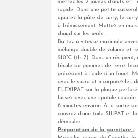
mettez les 2 jaunes d’œufs et 1 
rapide. Dans une petite casserole
ajoutez la pâte de curry, le curry
à frémissement. Mettez en march
chaud sur les œufs.
Battez à vitesse maximale enviro
mélange double de volume et ref
210°C (th. 7). Dans un récipient, 
fécule de pommes de terre. Inc
précédent à l’aide d’un fouet. M
avec le sucre et incorporez-les d
FLEXIPAT sur la plaque perforée
Lissez avec une spatule coudée. 
8 minutes environ. A la sortie de 
couvrez d’une toile SILPAT et l
démouler.
Préparation de la garniture :
Mixez les raisins de Corinthe, la