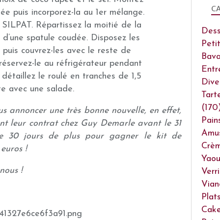
CA
ée puis incorporez-la au 1er mélange.
e SILPAT. Répartissez la moitié de la
Dess
de d’une spatule coudée. Disposez les
Peti
puis couvrez-les avec le reste de
Bava
 réservez-le au réfrigérateur pendant
Entr
détaillez le roulé en tranches de 1,5
Dive
te avec une salade.
Tart
(170
ous annoncer une très bonne nouvelle, en effet,
Pain
ont leur contrat chez Guy Demarle avant le 31
Amu
de 30 jours de plus pour gagner le kit de
Crèm
euros !
Yaou
nous !
Verr
Vian
Plat
Cake