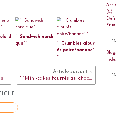
Assi
(2)
Défi
Frui
élo d
^^Sandwich nordi
PA
^
que^^
^^Crumbles ajour
és poire/banane^
Blog
^
Inde
PA
Petits pâtés porc & poulet extras !
^^Mini-cakes fourrés au chocolat^^
ICLE