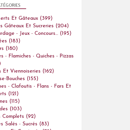
TÉGORIES
erts Et Gâteaux
(399)
ts Gâteaux Et Sucreries
(204)
rdage - Jeux - Concours...
(195)
ées
(183)
rs
(180)
es - Flamiches - Quiches - Pizzas
)
s Et Viennoiseries
(162)
se-Bouches
(155)
es - Clafoutis - Flans - Fars Et
rts
(121)
ines
(115)
des
(103)
s Complets
(92)
s Salés - Sucrés
(83)