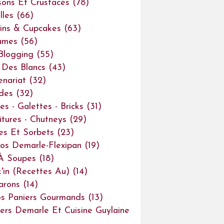
sons Et Crustacés
(78)
lles
(66)
ins & Cupcakes
(63)
umes
(56)
Blogging
(55)
Des Blancs
(43)
enariat
(32)
des
(32)
es - Galettes - Bricks
(31)
itures - Chutneys
(29)
es Et Sorbets
(23)
os Demarle-Flexipan
(19)
À Soupes
(18)
'in (recettes Au)
(14)
arons
(14)
s Paniers Gourmands
(13)
iers Demarle Et Cuisine Guylaine