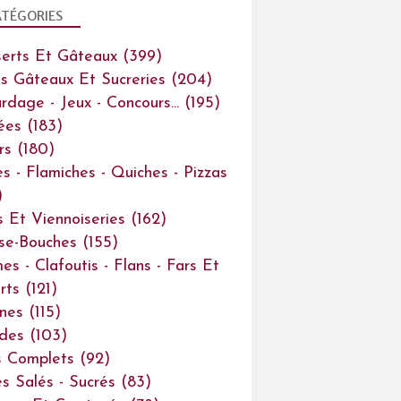
TÉGORIES
erts Et Gâteaux
(399)
ts Gâteaux Et Sucreries
(204)
rdage - Jeux - Concours...
(195)
ées
(183)
rs
(180)
es - Flamiches - Quiches - Pizzas
)
s Et Viennoiseries
(162)
se-Bouches
(155)
es - Clafoutis - Flans - Fars Et
rts
(121)
ines
(115)
des
(103)
s Complets
(92)
s Salés - Sucrés
(83)