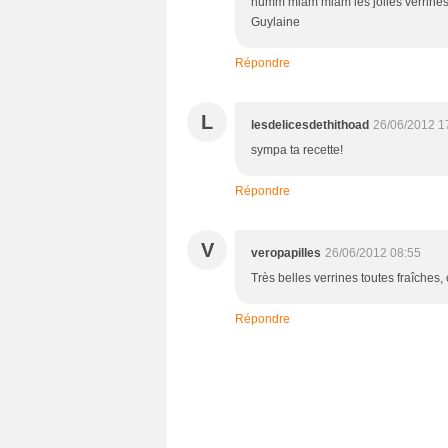
humm miam miam les jolies verrines,
Guylaine
Répondre
L
lesdelicesdethithoad
26/06/2012 1
sympa ta recette!
Répondre
V
veropapilles
26/06/2012 08:55
Très belles verrines toutes fraîches,
Répondre