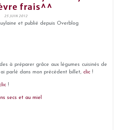
èvre frais^^
25 JUIN 2012
guylaine et publié depuis Overblog
pides à préparer grâce aux légumes cuisinés de
ai parlé dans mon précédent billet,
clic
!
clic
!