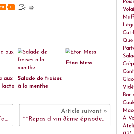
Pois
st
0
Volai
Muff
Lég
Cat-
Que 
Part
Sala
Eton Mess
Crêp
Conf
a aux
Salade de fraises
Glac
 lacto
à la menthe
Vidé
Bar 
Cook
Mac
A Vo
^^Partenariat avec Légum’andise, les conserveries solidaires^^
^^Repas divin 8ème épisode : Blanquette de veau express Japonisante^^
Atel
(13)