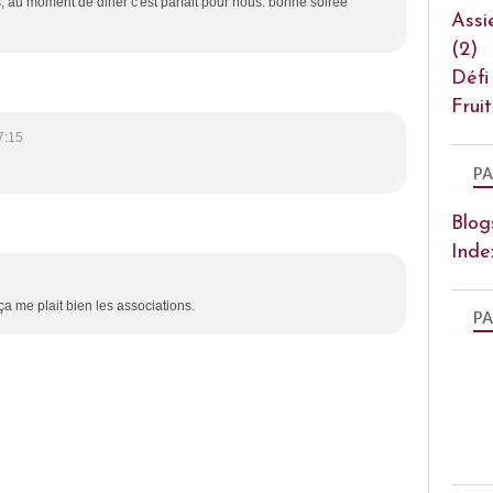
 au moment de diner c'est parfait pour nous. bonne soirée
Assi
(2)
Défi
Frui
7:15
PA
Blog
Inde
 ça me plait bien les associations.
PA