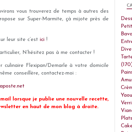
CA
nvirons vous trouverez de temps à autres des
Dess
ropose sur Super-Marmite, çà mijote près de
Peti
Bava
ur leur site c’est
ici
!
Entr
Dive
rticulier, N’hésitez pas à me contacter !
Tart
(170
er culinaire Flexipan/Demarle à votre domicile
Pain
ême conseillère, contactez-moi :
Amu
aposte.net
Crèm
Yaou
mail lorsque je publie une nouvelle recette,
Verr
 newsletter en haut de mon blog à droite.
Vian
Plat
Cake