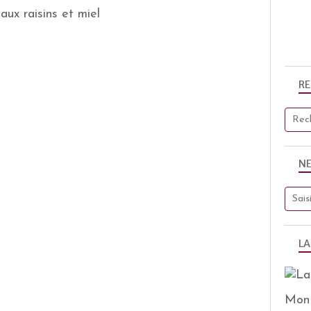
ux raisins et miel
R
N
LA
Mon 