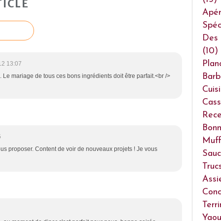
ICLE
Apéri
Spéc
Des 
(10)
Plan
12 13:07
Barb
 Le mariage de tous ces bons ingrédients doit être parfait.<br />
Cuis
Cass
Rece
Bonn
5
Muff
ous proposer. Content de voir de nouveaux projets ! Je vous
Sauc
Truc
Assi
Conc
Terr
Yaou