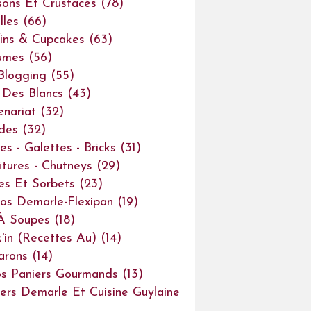
sons Et Crustacés
(78)
lles
(66)
ins & Cupcakes
(63)
umes
(56)
Blogging
(55)
Des Blancs
(43)
enariat
(32)
des
(32)
es - Galettes - Bricks
(31)
itures - Chutneys
(29)
es Et Sorbets
(23)
os Demarle-Flexipan
(19)
À Soupes
(18)
'in (recettes Au)
(14)
arons
(14)
s Paniers Gourmands
(13)
iers Demarle Et Cuisine Guylaine