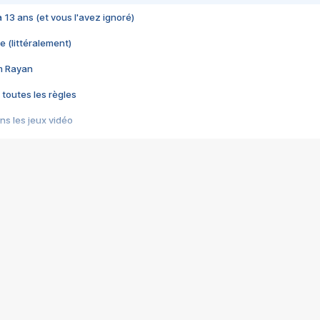
 a 13 ans (et vous l'avez ignoré)
e (littéralement)
im Rayan
 toutes les règles
s les jeux vidéo
us choquant de Rockstar ? - Le scandale BULLY
e plus moche de Steam
du RÊVE tourne au CAUCHEMAR
pendant 8 heures
it… à tort
umiliés par un jeu vidéo
ire - Final Fantasy 8