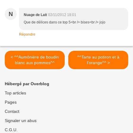
N
Nuage de Lait
02/11/2012 18:01
Que de délices dans ce top 5<br /> bises<br /> jojo
Répondre
< ^^Aumônière de boudin
^^Tarte au potiron et à
blanc aux pommes^^
l’orange^^ >
Hébergé par Overblog
Top articles
Pages
Contact
Signaler un abus
C.G.U.