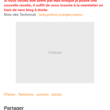
Si vous voulez être averti par mail lorsque je publie une
nouvelle recette, il suffit de vous inscrire à la newsletter en
haut de mon blog à droite.
Mots clés Technorati :
tarte
,
potiron
,
oranges
,
raisins
Publicité
#Tartes - flamiches - quiches - pizzas
Partager