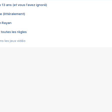
 a 13 ans (et vous l'avez ignoré)
e (littéralement)
im Rayan
 toutes les règles
s les jeux vidéo
us choquant de Rockstar ? - Le scandale BULLY
e plus moche de Steam
du RÊVE tourne au CAUCHEMAR
pendant 8 heures
it… à tort
umiliés par un jeu vidéo
ire - Final Fantasy 8