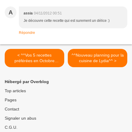
A
assia
04/11/2012 00:51
Je découvre cette recette qui est surement un délice :)
Répondre
< ^^Vos 5 recettes
^^Nouveau planning pour la
préférées en Octobre
cuisine de Lydia^^ >
2012^^
Hébergé par Overblog
Top articles
Pages
Contact
Signaler un abus
C.G.U.