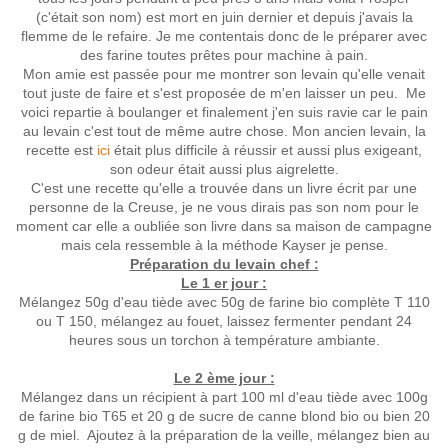
(c'était son nom) est mort en juin dernier et depuis j'avais la
flemme de le refaire. Je me contentais donc de le préparer avec
des farine toutes prêtes pour machine à pain.
Mon amie est passée pour me montrer son levain qu'elle venait
tout juste de faire et s'est proposée de m'en laisser un peu. Me
voici repartie à boulanger et finalement j'en suis ravie car le pain
au levain c'est tout de même autre chose. Mon ancien levain, la
recette est
ici
était plus difficile à réussir et aussi plus exigeant,
son odeur était aussi plus aigrelette.
C'est une recette qu'elle a trouvée dans un livre écrit par une
personne de la Creuse, je ne vous dirais pas son nom pour le
moment car elle a oubliée son livre dans sa maison de campagne
mais cela ressemble à la méthode Kayser je pense.
Préparation du levain chef :
Le 1 er jour :
Mélangez 50g d'eau tiède avec 50g de farine bio complète T 110
ou T 150, mélangez au fouet, laissez fermenter pendant 24
heures sous un torchon à température ambiante.
Le 2 ème jour :
Mélangez dans un récipient à part 100 ml d'eau tiède avec 100g
de farine bio T65 et 20 g de sucre de canne blond bio ou bien 20
g de miel. Ajoutez à la préparation de la veille, mélangez bien au