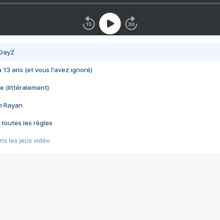
 DayZ
 a 13 ans (et vous l'avez ignoré)
e (littéralement)
im Rayan
 toutes les règles
s les jeux vidéo
us choquant de Rockstar ? - Le scandale BULLY
e plus moche de Steam
du RÊVE tourne au CAUCHEMAR
pendant 8 heures