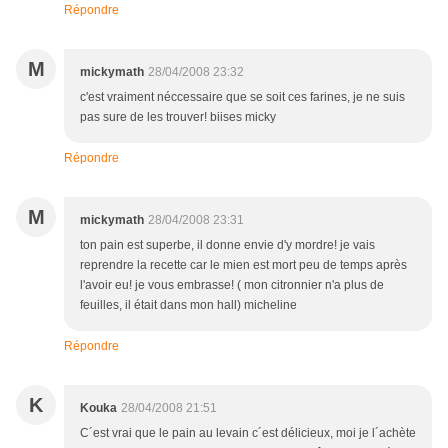
Répondre
M
mickymath
28/04/2008 23:32
c'est vraiment néccessaire que se soit ces farines, je ne suis
pas sure de les trouver! biises micky
Répondre
M
mickymath
28/04/2008 23:31
ton pain est superbe, il donne envie d'y mordre! je vais
reprendre la recette car le mien est mort peu de temps après
l'avoir eu! je vous embrasse! ( mon citronnier n'a plus de
feuilles, il était dans mon hall) micheline
Répondre
K
Kouka
28/04/2008 21:51
C´est vrai que le pain au levain c´est délicieux, moi je l´achète