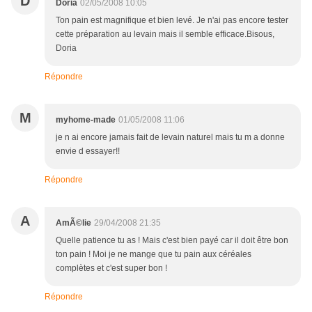
D
Doria
02/05/2008 10:05
Ton pain est magnifique et bien levé. Je n'ai pas encore tester
cette préparation au levain mais il semble efficace.Bisous,
Doria
Répondre
M
myhome-made
01/05/2008 11:06
je n ai encore jamais fait de levain naturel mais tu m a donne
envie d essayer!!
Répondre
A
AmÃ©lie
29/04/2008 21:35
Quelle patience tu as ! Mais c'est bien payé car il doit être bon
ton pain ! Moi je ne mange que tu pain aux céréales
complètes et c'est super bon !
Répondre