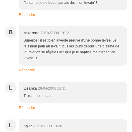
"fontaine, je ne boirai jamais de.... ton levain" !
Répondre
B
bazarette
28/04/2008 19:12
Superbe ! il est bien alvéolé preuve d'une bonne levée. Je
fais mon pain au levain tous les jours depuis une dizaine de
jours et on se régale.Faut que je le baptise maintenant ce
levain...!
Répondre
L
Lisanka
28/04/2008 18:35
Très beau ce pain!
Répondre
L
lily2b
28/04/2008 18:24