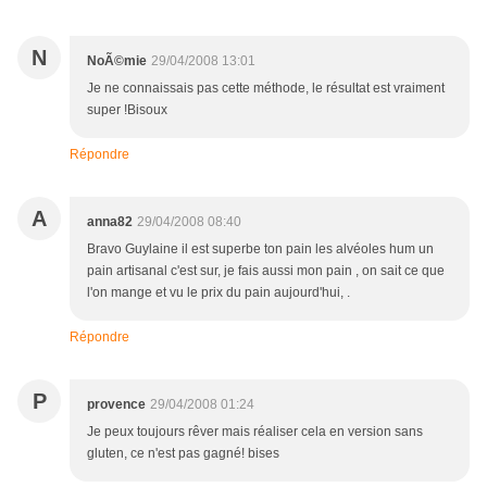
N
NoÃ©mie
29/04/2008 13:01
Je ne connaissais pas cette méthode, le résultat est vraiment
super !Bisoux
Répondre
A
anna82
29/04/2008 08:40
Bravo Guylaine il est superbe ton pain les alvéoles hum un
pain artisanal c'est sur, je fais aussi mon pain , on sait ce que
l'on mange et vu le prix du pain aujourd'hui, .
Répondre
P
provence
29/04/2008 01:24
Je peux toujours rêver mais réaliser cela en version sans
gluten, ce n'est pas gagné! bises