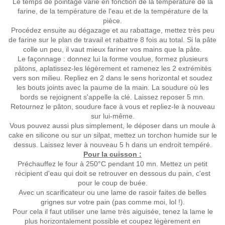
Le temps de pointage varie en fonction de la température de la
farine, de la température de l'eau et de la température de la
pièce.
Procédez ensuite au dégazage et au rabattage, mettez très peu
de farine sur le plan de travail et rabattre 8 fois au total. Si la pâte
colle un peu, il vaut mieux fariner vos mains que la pâte.
Le façonnage :
donnez lui la forme voulue, formez plusieurs
pâtons, aplatissez-les légèrement et ramenez les 2 extrémités
vers son milieu. Repliez en 2 dans le sens horizontal et soudez
les bouts joints avec la paume de la main. La soudure où les
bords se rejoignent s'appelle la clé. Laissez reposer 5 mn.
Retournez le pâton, soudure face à vous et repliez-le à nouveau
sur lui-même.
Vous pouvez aussi plus simplement, le déposer dans un moule à
cake en silicone ou sur un silpat, mettez un torchon humide sur le
dessus. Laissez lever à nouveau 5 h dans un endroit tempéré.
Pour la cuisson :
Préchauffez le four à 250°C pendant 10 mn. Mettez un petit
récipient d'eau qui doit se retrouver en dessous du pain, c'est
pour le coup de buée.
Avec un scarificateur ou une lame de rasoir faites de belles
grignes sur votre pain (pas comme moi, lol !).
Pour cela il faut utiliser une lame très aiguisée, tenez la lame le
plus horizontalement possible et coupez légèrement en