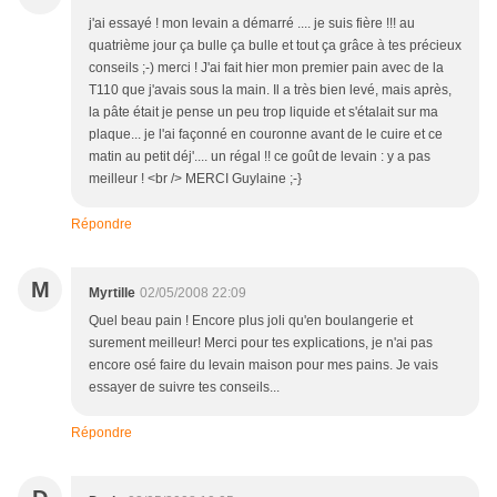
j'ai essayé ! mon levain a démarré .... je suis fière !!! au
quatrième jour ça bulle ça bulle et tout ça grâce à tes précieux
conseils ;-) merci ! J'ai fait hier mon premier pain avec de la
T110 que j'avais sous la main. Il a très bien levé, mais après,
la pâte était je pense un peu trop liquide et s'étalait sur ma
plaque... je l'ai façonné en couronne avant de le cuire et ce
matin au petit déj'.... un régal !! ce goût de levain : y a pas
meilleur ! <br /> MERCI Guylaine ;-}
Répondre
M
Myrtille
02/05/2008 22:09
Quel beau pain ! Encore plus joli qu'en boulangerie et
surement meilleur! Merci pour tes explications, je n'ai pas
encore osé faire du levain maison pour mes pains. Je vais
essayer de suivre tes conseils...
Répondre