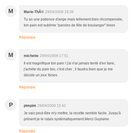
M
Marie-ThÃ©
29/04/2008 18:39
Tu as une patience d'ange mais tellement bien récompensée,
ton pain est sublime "paroles de fille de boulanger" bises
Répondre
M
michette
29/04/2008 17:51
Il est magnifique ton pain ! j'ai n'ai jamais tenté d'en faire,
j'achète du pain bio, c'est cher ; il faudra bien que je me
décide un jour !bises
Répondre
P
pimpim
29/04/2008 15:42
Je vais peut-être m'y mettre, la recette semble facile. Jusqu'à
présent je le ratais systématiquement.Merci Guylaine.
Répondre