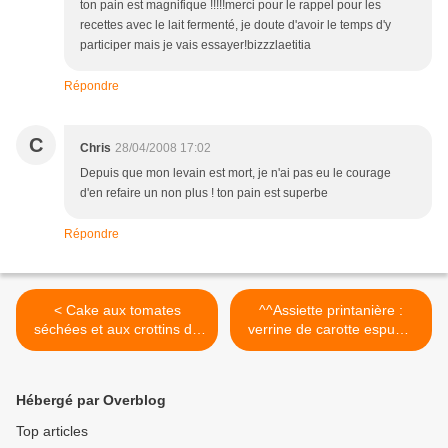
ton pain est magnifique !!!!!merci pour le rappel pour les
recettes avec le lait fermenté, je doute d'avoir le temps d'y
participer mais je vais essayer!bizzzlaetitia
Répondre
C
Chris
28/04/2008 17:02
Depuis que mon levain est mort, je n'ai pas eu le courage
d'en refaire un non plus ! ton pain est superbe
Répondre
< Cake aux tomates
^^Assiette printanière :
séchées et aux crottins de
verrine de carotte espuma
Chevignol
au chèvre, nem crevettes et
asperges vertes, sorbet
fromage blanc aux féves^^
Hébergé par Overblog
>
Top articles