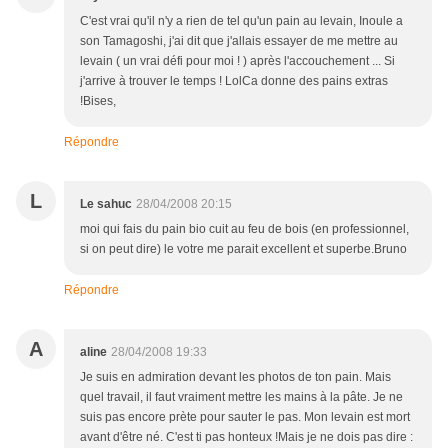
C'est vrai qu'il n'y a rien de tel qu'un pain au levain, Inoule a
son Tamagoshi, j'ai dit que j'allais essayer de me mettre au
levain ( un vrai défi pour moi ! ) après l'accouchement ... Si
j'arrive à trouver le temps ! LolCa donne des pains extras
!Bises,
Répondre
L
Le sahuc
28/04/2008 20:15
moi qui fais du pain bio cuit au feu de bois (en professionnel,
si on peut dire) le votre me parait excellent et superbe.Bruno
Répondre
A
aline
28/04/2008 19:33
Je suis en admiration devant les photos de ton pain. Mais
quel travail, il faut vraiment mettre les mains à la pâte. Je ne
suis pas encore prète pour sauter le pas. Mon levain est mort
avant d'être né. C'est ti pas honteux !Mais je ne dois pas dire :