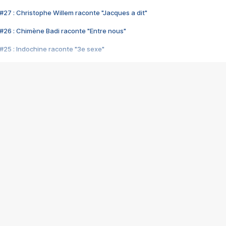
#27 : Christophe Willem raconte "Jacques a dit"
#26 : Chimène Badi raconte "Entre nous"
#25 : Indochine raconte "3e sexe"
#24 : Zaho raconte "C'est chelou"
#23 : Patrick Bruel raconte "Au café des délices"
#22 : Kyo raconte "Le chemin"
#21 : Nolwenn Leroy raconte "Cassé"
#20 : Patrick Hernandez raconte "Born to be alive"
#19 : Lorie raconte "Près de moi"
#18 : Michael Jones raconte "A nos actes manqués" (avec Jean-Jacque
#17 : Khaled raconte "Aïcha"
#16 : Corneille raconte "Parce qu'on vient de loin"