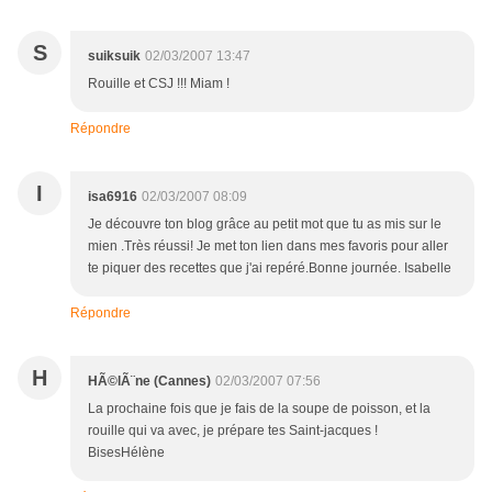
S
suiksuik
02/03/2007 13:47
Rouille et CSJ !!! Miam !
Répondre
I
isa6916
02/03/2007 08:09
Je découvre ton blog grâce au petit mot que tu as mis sur le
mien .Très réussi! Je met ton lien dans mes favoris pour aller
te piquer des recettes que j'ai repéré.Bonne journée. Isabelle
Répondre
H
HÃ©lÃ¨ne (Cannes)
02/03/2007 07:56
La prochaine fois que je fais de la soupe de poisson, et la
rouille qui va avec, je prépare tes Saint-jacques !
BisesHélène