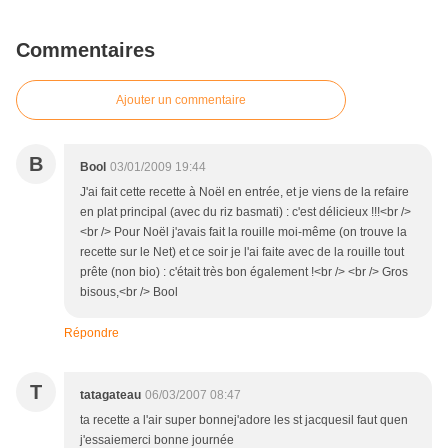
Commentaires
Ajouter un commentaire
B
Bool
03/01/2009 19:44
J'ai fait cette recette à Noël en entrée, et je viens de la refaire
en plat principal (avec du riz basmati) : c'est délicieux !!!<br />
<br /> Pour Noël j'avais fait la rouille moi-même (on trouve la
recette sur le Net) et ce soir je l'ai faite avec de la rouille tout
prête (non bio) : c'était très bon également !<br /> <br /> Gros
bisous,<br /> Bool
Répondre
T
tatagateau
06/03/2007 08:47
ta recette a l'air super bonnej'adore les st jacquesil faut quen
j'essaiemerci bonne journée