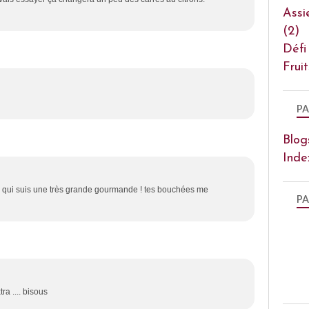
Assi
(2)
Défi
Frui
PA
Blog
Inde
i qui suis une très grande gourmande ! tes bouchées me
PA
ra .... bisous