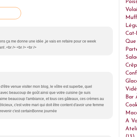
Pois
Volai
Muff
Lég
Cat-
Que 
iens ça me donne une idée ,je vais en refaire pour ce week
t .<br /> <br /> <br />
Part
Sala
Crêp
Conf
Glac
'être venue visiter mon blog, le vôtre est superbe, quel
Vidé
o avec beaucoup de goût ainsi que votre cuisine (je suis
Bar 
oJ'aime beaucoup l'ambiance, et tous ces gâteaux, ces crèmes au
Cook
élicieux, c'est votre mari qui doit être content d'avoir une femme
 revenir c'est certainBonne journée
Mac
A Vo
Atel
(13)