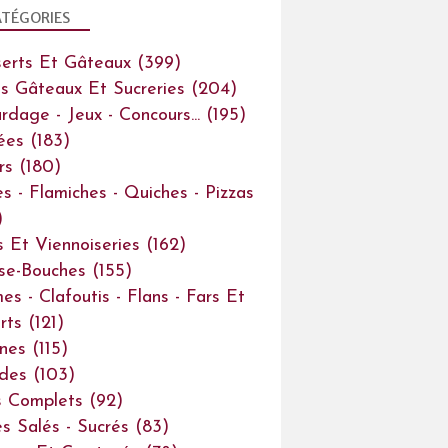
TÉGORIES
erts Et Gâteaux
(399)
ts Gâteaux Et Sucreries
(204)
rdage - Jeux - Concours...
(195)
ées
(183)
rs
(180)
es - Flamiches - Quiches - Pizzas
)
s Et Viennoiseries
(162)
se-Bouches
(155)
es - Clafoutis - Flans - Fars Et
rts
(121)
ines
(115)
des
(103)
s Complets
(92)
s Salés - Sucrés
(83)