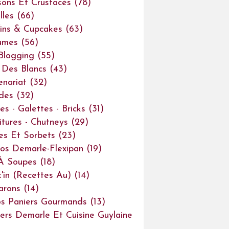
sons Et Crustacés
(78)
lles
(66)
ins & Cupcakes
(63)
umes
(56)
Blogging
(55)
Des Blancs
(43)
enariat
(32)
des
(32)
es - Galettes - Bricks
(31)
itures - Chutneys
(29)
es Et Sorbets
(23)
os Demarle-Flexipan
(19)
À Soupes
(18)
'in (recettes Au)
(14)
arons
(14)
s Paniers Gourmands
(13)
iers Demarle Et Cuisine Guylaine