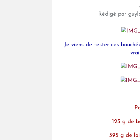
Rédigé par guyla
Je viens de tester ces bouchée
vra
Po
125 g de b
395 g de lai