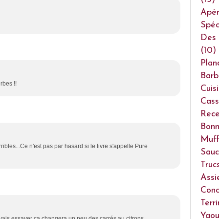
Apéri
Spéc
Des 
(10)
Plan
Barb
rbes !!
Cuis
Cass
Rece
Bonn
Muff
bles...Ce n'est pas par hasard si le livre s'appelle Pure
Sauc
Truc
Assi
Conc
Terr
Yaou
 vais essayer ça changera un peu des carrés au citrons.