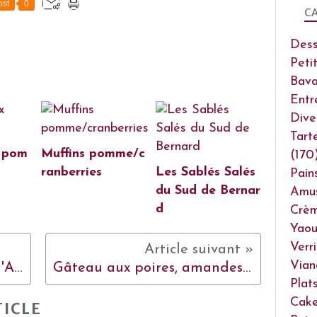
st
0
CA
Dess
Peti
Bava
Entr
Dive
Tart
x pom
Muffins pomme/c
(170
ranberries
Les Sablés Salés
Pain
du Sud de Bernar
Amu
d
Crèm
Yaou
Verr
Vian
Un petit tour en Picardie, l'Abbaye de Vauclair, Center Parcs et des Muffins à la citrouille
Gâteau aux poires, amandes et fruits de la passion
Plat
Cake
ICLE