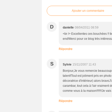
Ajouter un commentaire
D
danielle
08/04/2011 08:59
<br /> Excellentes ces bouchées !! t
end!Merci pour ce blog très intéressan
Répondre
S
Sylvie
15/11/2007 11:43
Bonjour,Je vous remercie beaucoup d
talent!Tout est joliment pris en phot
décoratrice d'intérieur) alors brav
carambar, tout cela à l'air vraiment d
comme vous à la maison!!!!!!!Je vais
Répondre