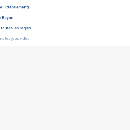
e (littéralement)
im Rayan
 toutes les règles
s les jeux vidéo
us choquant de Rockstar ? - Le scandale BULLY
e plus moche de Steam
du RÊVE tourne au CAUCHEMAR
pendant 8 heures
it… à tort
umiliés par un jeu vidéo
ire - Final Fantasy 8
ti un empire - Age of Empires