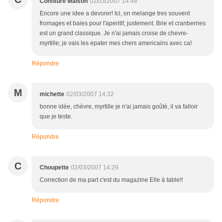
Confiture Maison
02/03/2007 14:46
Encore une idee a devorer! Ici, on melange tres souvent
fromages et baies pour l'aperitif, justement. Brie et cranberries
est un grand classique. Je n'ai jamais croise de chevre-
myrtille; je vais les epater mes chers americains avec ca!
Répondre
M
michette
02/03/2007 14:32
bonne idée, chèvre, myrtille je n'ai jamais goûté, il va falloir
que je teste.
Répondre
C
Choupette
02/03/2007 14:29
Correction de ma part c'est du magazine Elle à table!!
Répondre