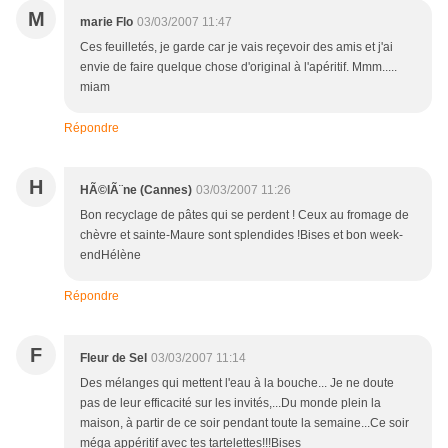
M
marie Flo
03/03/2007 11:47
Ces feuilletés, je garde car je vais reçevoir des amis et j'ai
envie de faire quelque chose d'original à l'apéritif. Mmm.....
miam
Répondre
H
HÃ©lÃ¨ne (Cannes)
03/03/2007 11:26
Bon recyclage de pâtes qui se perdent ! Ceux au fromage de
chèvre et sainte-Maure sont splendides !Bises et bon week-
endHélène
Répondre
F
Fleur de Sel
03/03/2007 11:14
Des mélanges qui mettent l'eau à la bouche... Je ne doute
pas de leur efficacité sur les invités,...Du monde plein la
maison, à partir de ce soir pendant toute la semaine...Ce soir
méga appéritif avec tes tartelettes!!!Bises