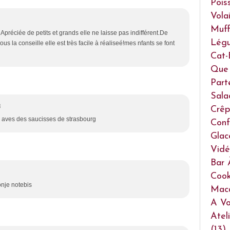
Pois
Volai
Muff
> Apréciée de petits et grands elle ne laisse pas indifférent.De
Lég
us la conseille elle est très facile à réaliseé!mes nfants se font
Cat-
Que 
Part
Sala
3
Crêp
 ou aves des saucisses de strasbourg
Conf
Glac
Vidé
Bar 
Cook
onje notebis
Mac
A Vo
Atel
(13)