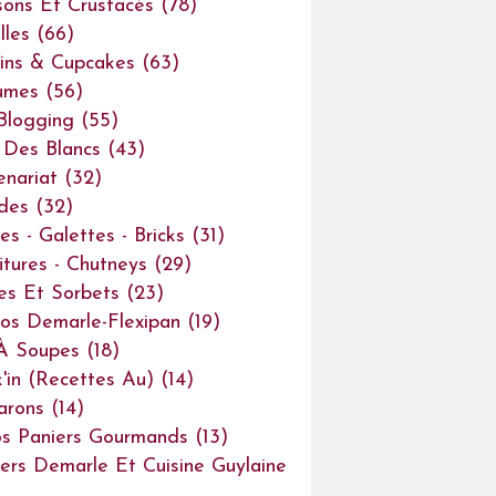
sons Et Crustacés
(78)
lles
(66)
ins & Cupcakes
(63)
umes
(56)
Blogging
(55)
Des Blancs
(43)
enariat
(32)
des
(32)
es - Galettes - Bricks
(31)
itures - Chutneys
(29)
es Et Sorbets
(23)
os Demarle-Flexipan
(19)
À Soupes
(18)
'in (recettes Au)
(14)
arons
(14)
s Paniers Gourmands
(13)
iers Demarle Et Cuisine Guylaine