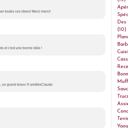
Apéri
er toutes ces idees! Merci merci!
Spéc
Des 
(10)
Plan
Barb
nts et c'est une bonne idée !
Cuis
Cass
Rece
Bonn
Muff
s, un grand bravo !!! amitiésClaude
Sauc
Truc
Assi
Conc
Terr
Yaou