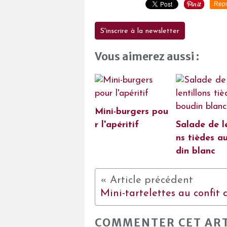
Repo
S'inscrire à la newsletter
Vous aimerez aussi :
Mini-burgers pou
r l'apéritif
Salade de le
ns tièdes a
din blanc
COMMENTER CET ART