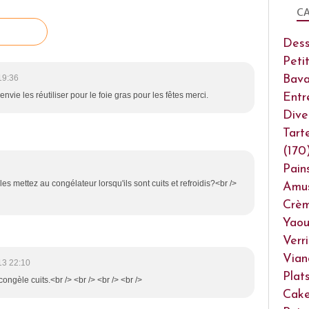
CA
Dess
Peti
Bava
19:36
ie les réutiliser pour le foie gras pour les fêtes merci.
Entr
Dive
Tart
(170
Pain
les mettez au congélateur lorsqu'ils sont cuits et refroidis?<br />
Amu
Crèm
Yaou
Verr
Vian
13 22:10
Plat
 congèle cuits.<br /> <br /> <br /> <br />
Cake