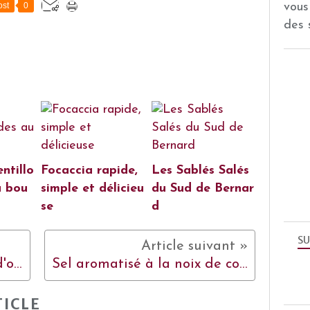
vous
st
0
des 
ntillo
Focaccia rapide,
Les Sablés Salés
u bou
simple et délicieu
du Sud de Bernar
se
d
SU
Mini-tartelettes au confit d'oignons, chèvre et thym
Sel aromatisé à la noix de coco et sel aromatisé aux épices
ICLE