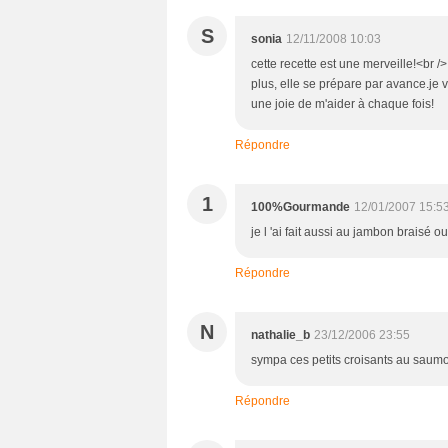
S
sonia
12/11/2008 10:03
cette recette est une merveille!<br /
plus, elle se prépare par avance.je vo
une joie de m'aider à chaque fois!
Répondre
1
100%Gourmande
12/01/2007 15:5
je l 'ai fait aussi au jambon braisé
Répondre
N
nathalie_b
23/12/2006 23:55
sympa ces petits croisants au saum
Répondre