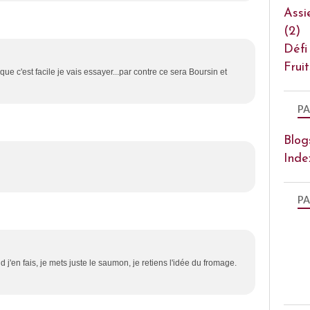
Assi
(2)
Défi
Frui
que c'est facile je vais essayer...par contre ce sera Boursin et
PA
Blog
Inde
PA
 j'en fais, je mets juste le saumon, je retiens l'idée du fromage.