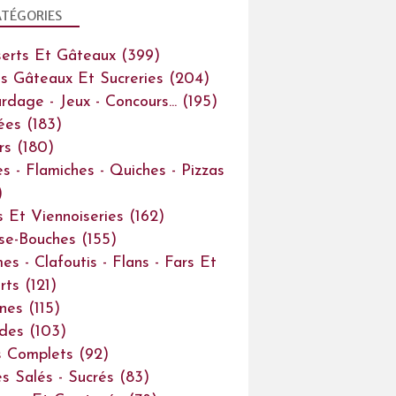
TÉGORIES
erts Et Gâteaux
(399)
ts Gâteaux Et Sucreries
(204)
rdage - Jeux - Concours...
(195)
ées
(183)
rs
(180)
es - Flamiches - Quiches - Pizzas
)
s Et Viennoiseries
(162)
se-Bouches
(155)
es - Clafoutis - Flans - Fars Et
rts
(121)
ines
(115)
des
(103)
s Complets
(92)
s Salés - Sucrés
(83)