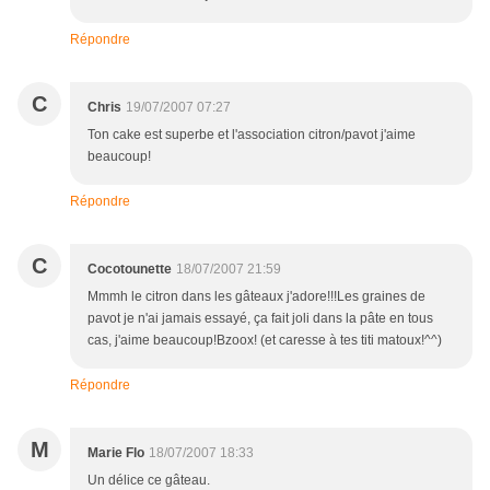
Répondre
C
Chris
19/07/2007 07:27
Ton cake est superbe et l'association citron/pavot j'aime
beaucoup!
Répondre
C
Cocotounette
18/07/2007 21:59
Mmmh le citron dans les gâteaux j'adore!!!Les graines de
pavot je n'ai jamais essayé, ça fait joli dans la pâte en tous
cas, j'aime beaucoup!Bzoox! (et caresse à tes titi matoux!^^)
Répondre
M
Marie Flo
18/07/2007 18:33
Un délice ce gâteau.