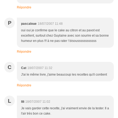
Répondre
P
pascaloue
18/07/2007 11:48
oui oui je confirme que le cake au citron et au pavot est
excellent, surtout chez Guylaine avec son sourire et sa bonne
humeur en plus !!! à ne pas rater ! bisoussssssssssss
Répondre
C
Cat
18/07/2007 11:32
J'ai le même livre, j'aime beaucoup les recettes qu'il contient
Répondre
L
lili
18/07/2007 11:02
Je vais garder cette recette, j'ai vraiment envie de la tester. Il a
l'air très bon ce cake.