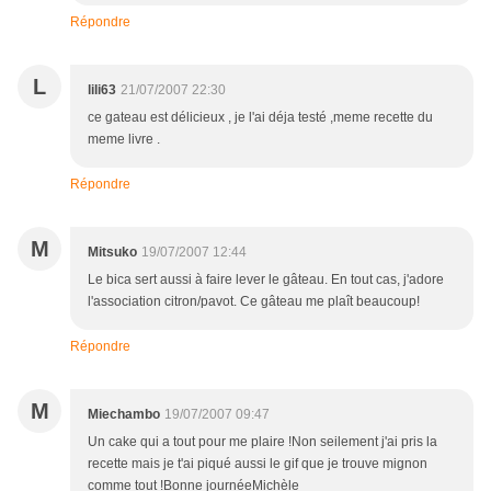
Répondre
L
lili63
21/07/2007 22:30
ce gateau est délicieux , je l'ai déja testé ,meme recette du
meme livre .
Répondre
M
Mitsuko
19/07/2007 12:44
Le bica sert aussi à faire lever le gâteau. En tout cas, j'adore
l'association citron/pavot. Ce gâteau me plaît beaucoup!
Répondre
M
Miechambo
19/07/2007 09:47
Un cake qui a tout pour me plaire !Non seilement j'ai pris la
recette mais je t'ai piqué aussi le gif que je trouve mignon
comme tout !Bonne journéeMichèle