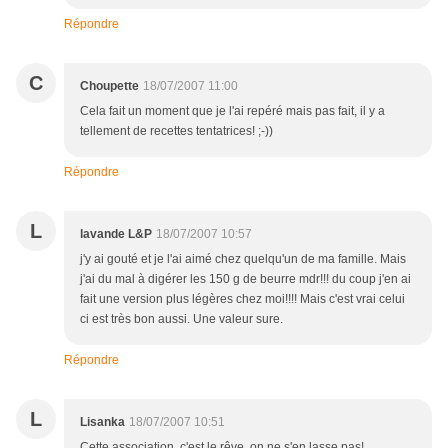
Répondre
C
Choupette
18/07/2007 11:00
Cela fait un moment que je l'ai repéré mais pas fait, il y a
tellement de recettes tentatrices! ;-))
Répondre
L
lavande L&P
18/07/2007 10:57
j'y ai gouté et je l'ai aimé chez quelqu'un de ma famille. Mais
j'ai du mal à digérer les 150 g de beurre mdr!!! du coup j'en ai
fait une version plus légères chez moi!!!! Mais c'est vrai celui
ci est très bon aussi. Une valeur sure.
Répondre
L
Lisanka
18/07/2007 10:51
Cette association, c'est le rêve, on ne s'en lasse pas!