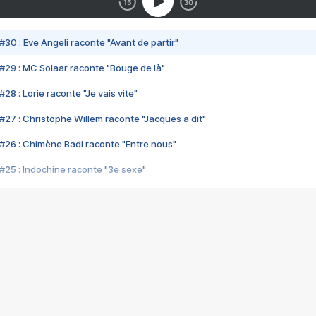
#30 : Eve Angeli raconte "Avant de partir"
#29 : MC Solaar raconte "Bouge de là"
28 : Lorie raconte "Je vais vite"
#27 : Christophe Willem raconte "Jacques a dit"
#26 : Chimène Badi raconte "Entre nous"
#25 : Indochine raconte "3e sexe"
#24 : Zaho raconte "C'est chelou"
#23 : Patrick Bruel raconte "Au café des délices"
#22 : Kyo raconte "Le chemin"
#21 : Nolwenn Leroy raconte "Cassé"
#20 : Patrick Hernandez raconte "Born to be alive"