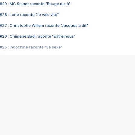
#29 : MC Solaar raconte "Bouge de là"
28 : Lorie raconte "Je vais vite"
#27 : Christophe Willem raconte "Jacques a dit"
#26 : Chimène Badi raconte "Entre nous"
#25 : Indochine raconte "3e sexe"
#24 : Zaho raconte "C'est chelou"
#23 : Patrick Bruel raconte "Au café des délices"
#22 : Kyo raconte "Le chemin"
#21 : Nolwenn Leroy raconte "Cassé"
#20 : Patrick Hernandez raconte "Born to be alive"
#19 : Lorie raconte "Près de moi"
#18 : Michael Jones raconte "A nos actes manqués" (avec Jean-Jacque
#17 : Khaled raconte "Aïcha"