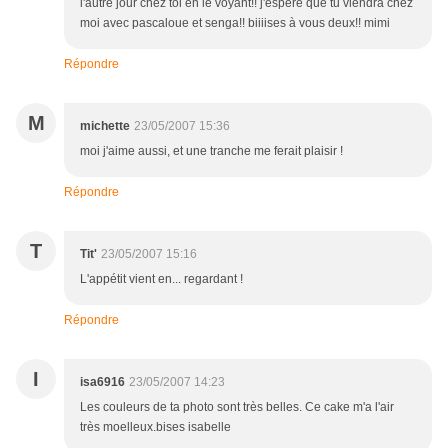
l'autre jour chez toi en le voyant!! j'espère que tu viendra chez
moi avec pascaloue et senga!! biiiises à vous deux!! mimi
Répondre
M
michette
23/05/2007 15:36
moi j'aime aussi, et une tranche me ferait plaisir !
Répondre
T
Tit'
23/05/2007 15:16
L'appétit vient en... regardant !
Répondre
I
isa6916
23/05/2007 14:23
Les couleurs de ta photo sont très belles. Ce cake m'a l'air
très moelleux.bises isabelle