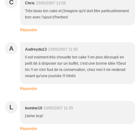
C
Chris
23/05/2007 12:05
Très beau ton cake et j'imagine qu'il doit être particulièrement
bon avec l'ajout d'herbes!
Répondre
A
Audreydu13
23/05/2007 11:50
il est vraiment très chouette ton cake !! en plus découpé en
petit dé à disposer sur un buffet, c'est une bonne idée !!Seul
hic !! on s'en fout de la conservation, chez moi il ne resterait
vivant qu'une journée !!! hihihi
Répondre
L
leonine19
23/05/2007 11:35
j'aime bcp!
Répondre