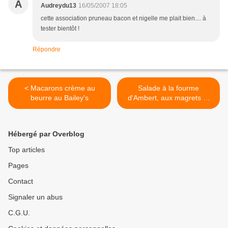
A
Audreydu13
16/05/2007 18:05
cette association pruneau bacon et nigelle me plait bien.... à
tester bientôt !
Répondre
< Macarons crème au
Salade à la fourme
beurre au Bailey's
d'Ambert, aux magrets et
aux poires >
Hébergé par Overblog
Top articles
Pages
Contact
Signaler un abus
C.G.U.