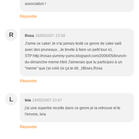
association !
Répondre
R
Rosa
16/05/2007 23:58
J'aime ce cake! Je n'ai jamais testé ce genre de cake salé
avec des pruneaux...Je tinvite à faire un petit tour ici,
STP:http://rosas-yummy-yums.blogspot.com/2006/05/brunch-
du-dimanche-meme.html J'aimerais que tu participes à un
"meme" que j'ai créé (si ça te dit...)!Bises,Rosa
Répondre
L
leia
16/05/2007 23:47
j'ai une superbe recette dans ce genre je la retrouve et te
l'envoie, leia
Répondre