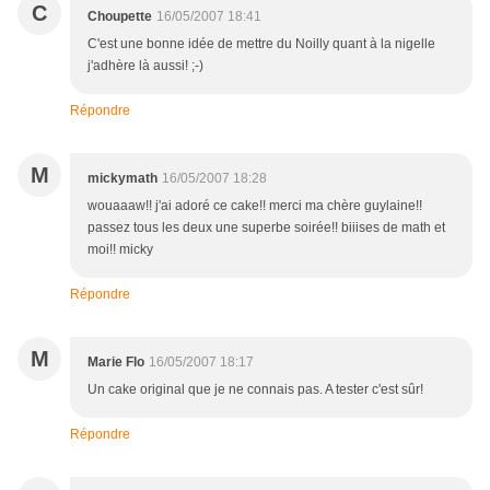
C
Choupette
16/05/2007 18:41
C'est une bonne idée de mettre du Noilly quant à la nigelle
j'adhère là aussi! ;-)
Répondre
M
mickymath
16/05/2007 18:28
wouaaaw!! j'ai adoré ce cake!! merci ma chère guylaine!!
passez tous les deux une superbe soirée!! biiises de math et
moi!! micky
Répondre
M
Marie Flo
16/05/2007 18:17
Un cake original que je ne connais pas. A tester c'est sûr!
Répondre