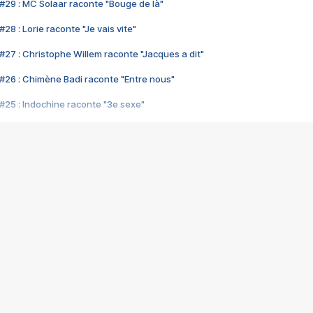
#29 : MC Solaar raconte "Bouge de là"
28 : Lorie raconte "Je vais vite"
#27 : Christophe Willem raconte "Jacques a dit"
#26 : Chimène Badi raconte "Entre nous"
#25 : Indochine raconte "3e sexe"
#24 : Zaho raconte "C'est chelou"
#23 : Patrick Bruel raconte "Au café des délices"
#22 : Kyo raconte "Le chemin"
#21 : Nolwenn Leroy raconte "Cassé"
#20 : Patrick Hernandez raconte "Born to be alive"
#19 : Lorie raconte "Près de moi"
#18 : Michael Jones raconte "A nos actes manqués" (avec Jean-Jacque
#17 : Khaled raconte "Aïcha"