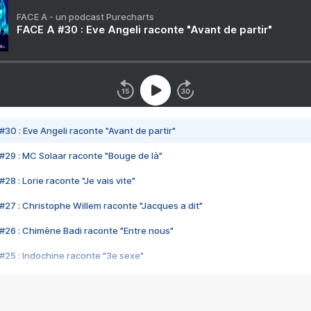
FACE A - un podcast Purecharts
FACE A #30 : Eve Angeli raconte "Avant de partir"
#30 : Eve Angeli raconte "Avant de partir"
#29 : MC Solaar raconte "Bouge de là"
28 : Lorie raconte "Je vais vite"
#27 : Christophe Willem raconte "Jacques a dit"
#26 : Chimène Badi raconte "Entre nous"
#25 : Indochine raconte "3e sexe"
#24 : Zaho raconte "C'est chelou"
#23 : Patrick Bruel raconte "Au café des délices"