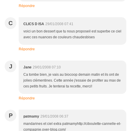
Répondre
C
CLICS D ISA
29/01/2008 07:41
voici un bon dessert que tu nous proposeil est superbe ce ciel
avec ces nuances de couleurs chaudesbises
Répondre
J
Jane
29/01/2008 07:10
Ca tombe bien, je vais au biocoop demain matin et ils ont de
jolies clémentines. Cette année j'essaie de profiter au max de
ces petits fruits. Je tenterai ta recette, merci!
Répondre
P
patmamy
29/01/2008 06:37
mandarines et ciel extra patmamyhttp://ciboulette-cannelle-et-
compagnie.over-blog.com/