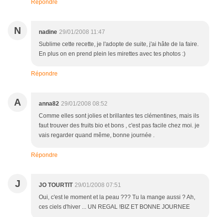
Répondre
N
nadine
29/01/2008 11:47
Sublime cette recette, je l'adopte de suite, j'ai hâte de la faire.
En plus on en prend plein les mirettes avec tes photos :)
Répondre
A
anna82
29/01/2008 08:52
Comme elles sont jolies et brillantes tes clémentines, mais ils
faut trouver des fruits bio et bons , c'est pas facile chez moi. je
vais regarder quand même, bonne journée .
Répondre
J
JO TOURTIT
29/01/2008 07:51
Oui, c'est le moment et la peau ??? Tu la mange aussi ? Ah,
ces ciels d'hiver ... UN REGAL !BIZ ET BONNE JOURNEE