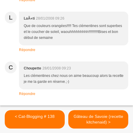
Répondre
L
LaÃ«ti
28/01/2008 09:26
Que de couleurs orangées!!!!! Tes clémentines sont superbes
et le coucher de soleil, waouhhhhhhhhh!!!!!!!!!!!Bises et bon
début de semaine
Répondre
C
Choupette
28/01/2008 09:23
Les clémentines chez nous on aime beaucoup alors ta recette
je me la garde en réserve.;-)
Répondre
< Cat-Blogging # 138
Gâteau de Savoie (recette
kitchenaid) >