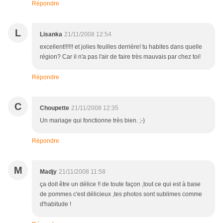
Répondre
L
Lisanka
21/11/2008 12:54
excellent!!!!!! et jolies feuilles derrière! tu habites dans quelle
région? Car il n'a pas l'air de faire très mauvais par chez toi!
Répondre
C
Choupette
21/11/2008 12:35
Un mariage qui fonctionne très bien. ;-)
Répondre
M
Madjy
21/11/2008 11:58
ça doit être un délice !! de toute façon ,tout ce qui est à base
de pommes c'est délicieux ,tes photos sont sublimes comme
d'habitude !