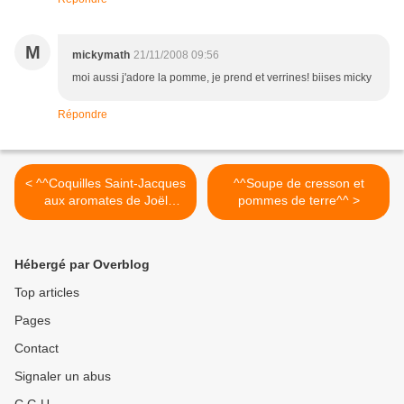
M
mickymath
21/11/2008 09:56
moi aussi j'adore la pomme, je prend et verrines! biises micky
Répondre
< ^^Coquilles Saint-Jacques
^^Soupe de cresson et
aux aromates de Joël
pommes de terre^^ >
Robuchon^^
Hébergé par Overblog
Top articles
Pages
Contact
Signaler un abus