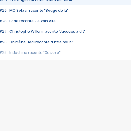
#29 : MC Solaar raconte "Bouge de là"
28 : Lorie raconte "Je vais vite"
#27 : Christophe Willem raconte "Jacques a dit"
#26 : Chimène Badi raconte "Entre nous"
#25 : Indochine raconte "3e sexe"
#24 : Zaho raconte "C'est chelou"
#23 : Patrick Bruel raconte "Au café des délices"
#22 : Kyo raconte "Le chemin"
#21 : Nolwenn Leroy raconte "Cassé"
#20 : Patrick Hernandez raconte "Born to be alive"
#19 : Lorie raconte "Près de moi"
#18 : Michael Jones raconte "A nos actes manqués" (avec Jean-Jacque