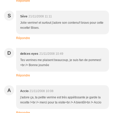
Répondre
S
Sève
21/11/2008 11:11
Jolie verrine! et surtout j'adore son contenu!! bravo pour cette
recette! Bises.
Répondre
D
delices eyes
21/11/2008 10:49
Tes verrines me plaisent beaucoup, je suis fan de pommes!
<br /> Bonne journée
Répondre
A
Accio
21/11/2008 10:08
j'adore ça, ta petite verrine est trés appétissante je garde la
recette !<br /> merci pour ta visite<br /> A bientôt<br /> Accio
Répondre