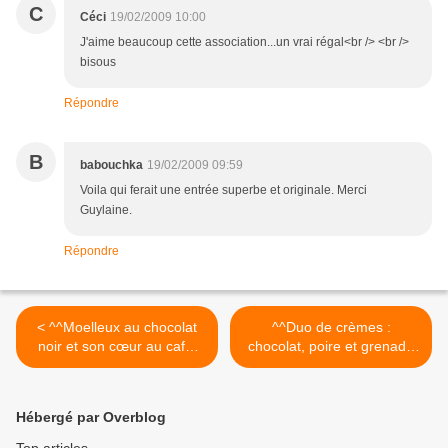
C
Céci
19/02/2009 10:00
J'aime beaucoup cette association...un vrai régal<br /> <br />
bisous
Répondre
B
babouchka
19/02/2009 09:59
Voila qui ferait une entrée superbe et originale. Merci
Guylaine.
Répondre
< ^^Moelleux au chocolat
^^Duo de crèmes :
noir et son cœur au café,
chocolat, poire et grenade
vraiment trop bons !^^
& café à l’agar-agar^^ >
Hébergé par Overblog
Top articles