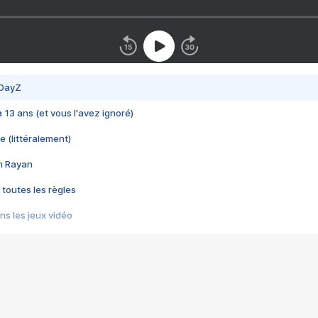
 DayZ
 a 13 ans (et vous l'avez ignoré)
e (littéralement)
im Rayan
 toutes les règles
s les jeux vidéo
us choquant de Rockstar ? - Le scandale BULLY
e plus moche de Steam
du RÊVE tourne au CAUCHEMAR
pendant 8 heures