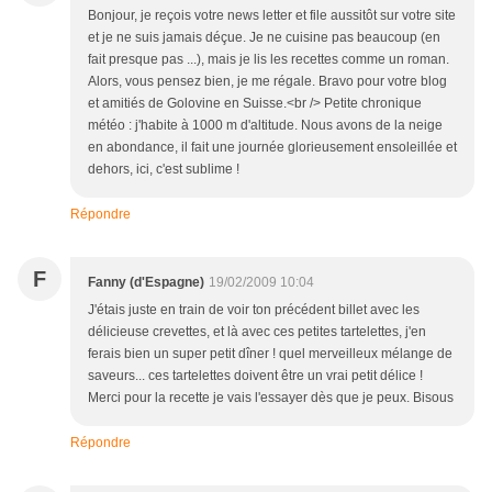
Bonjour, je reçois votre news letter et file aussitôt sur votre site
et je ne suis jamais déçue. Je ne cuisine pas beaucoup (en
fait presque pas ...), mais je lis les recettes comme un roman.
Alors, vous pensez bien, je me régale. Bravo pour votre blog
et amitiés de Golovine en Suisse.<br /> Petite chronique
météo : j'habite à 1000 m d'altitude. Nous avons de la neige
en abondance, il fait une journée glorieusement ensoleillée et
dehors, ici, c'est sublime !
Répondre
F
Fanny (d'Espagne)
19/02/2009 10:04
J'étais juste en train de voir ton précédent billet avec les
délicieuse crevettes, et là avec ces petites tartelettes, j'en
ferais bien un super petit dîner ! quel merveilleux mélange de
saveurs... ces tartelettes doivent être un vrai petit délice !
Merci pour la recette je vais l'essayer dès que je peux. Bisous
Répondre