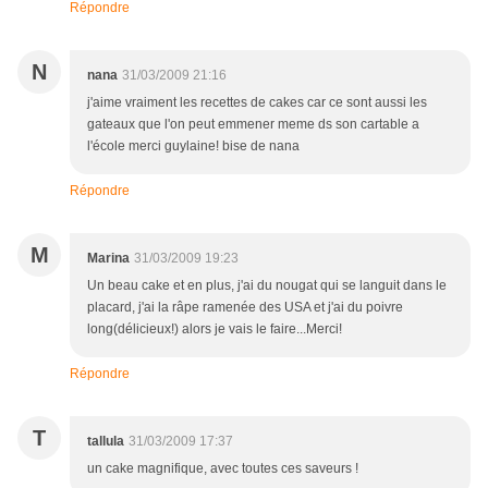
Répondre
N
nana
31/03/2009 21:16
j'aime vraiment les recettes de cakes car ce sont aussi les
gateaux que l'on peut emmener meme ds son cartable a
l'école merci guylaine! bise de nana
Répondre
M
Marina
31/03/2009 19:23
Un beau cake et en plus, j'ai du nougat qui se languit dans le
placard, j'ai la râpe ramenée des USA et j'ai du poivre
long(délicieux!) alors je vais le faire...Merci!
Répondre
T
tallula
31/03/2009 17:37
un cake magnifique, avec toutes ces saveurs !