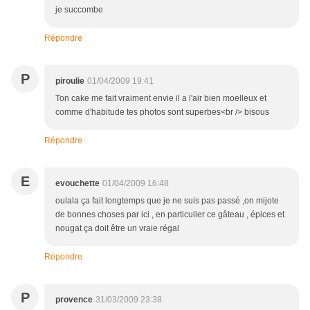
je succombe
Répondre
P
piroulie
01/04/2009 19:41
Ton cake me fait vraiment envie il a l'air bien moelleux et
comme d'habitude tes photos sont superbes<br /> bisous
Répondre
E
evouchette
01/04/2009 16:48
oulala ça fait longtemps que je ne suis pas passé ,on mijote
de bonnes choses par ici , en particulier ce gâteau , épices et
nougat ça doit être un vraie régal
Répondre
P
provence
31/03/2009 23:38