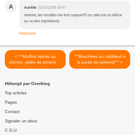
A
Aurélie
31/03/2009 09:47
mmmm, tes recettes me font craquer!!!! ce cake est un délice
au vu des ingrédients
Répondre
< ^^Muffins épicés au
^^Bouchées au cabillaud à
chorizo, gelée de piment du
la purée de piments^^ >
Pays Basque et poivre
long^^
Hébergé par Overblog
Top articles
Pages
Contact
Signaler un abus
C.G.U.