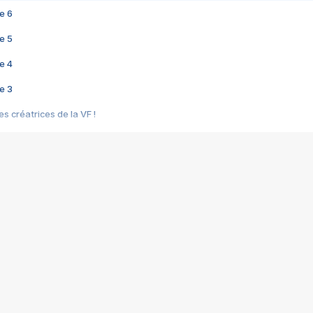
e 6
e 5
e 4
e 3
s créatrices de la VF !
e 2
e 1
e Mektoub My Love arrive enfin ! Rencontre avec Shaïn Boumedine et Sal
i : après Toni en famille
elle réalise le bouleversant Dites lui que je l'aime
ais ! Rencontre autour de Vie privée de Rebecca Zlotowski
 de Marguerite, Grave... Rencontre avec Ella Rumpf