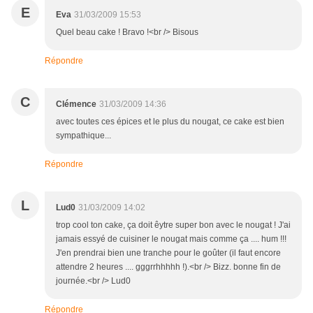
E
Eva
31/03/2009 15:53
Quel beau cake ! Bravo !<br /> Bisous
Répondre
C
Clémence
31/03/2009 14:36
avec toutes ces épices et le plus du nougat, ce cake est bien
sympathique...
Répondre
L
Lud0
31/03/2009 14:02
trop cool ton cake, ça doit êytre super bon avec le nougat ! J'ai
jamais essyé de cuisiner le nougat mais comme ça .... hum !!!
J'en prendrai bien une tranche pour le goûter (il faut encore
attendre 2 heures .... gggrrhhhhh !).<br /> Bizz. bonne fin de
journée.<br /> Lud0
Répondre