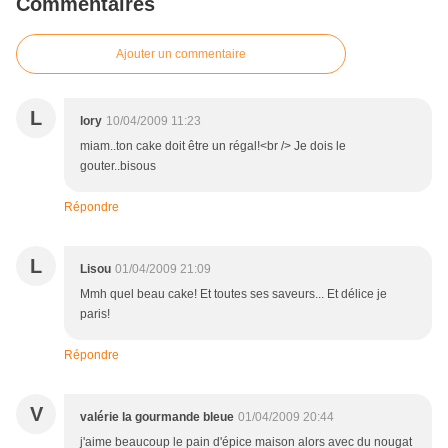
Commentaires
Ajouter un commentaire
L
lory
10/04/2009 11:23
miam..ton cake doit être un régal!<br /> Je dois le
gouter..bisous
Répondre
L
Lisou
01/04/2009 21:09
Mmh quel beau cake! Et toutes ses saveurs... Et délice je
paris!
Répondre
V
valérie la gourmande bleue
01/04/2009 20:44
j'aime beaucoup le pain d'épice maison alors avec du nougat