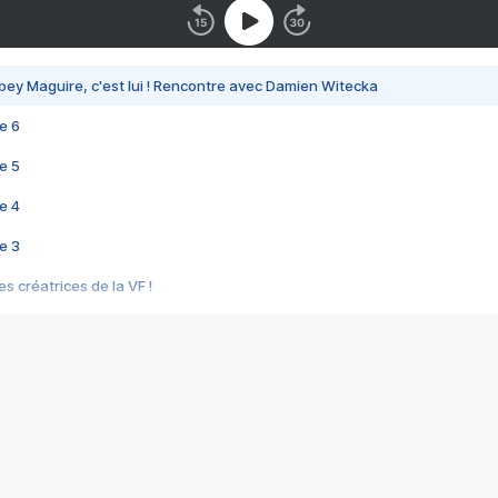
bey Maguire, c'est lui ! Rencontre avec Damien Witecka
e 6
e 5
e 4
e 3
s créatrices de la VF !
e 2
e 1
e Mektoub My Love arrive enfin ! Rencontre avec Shaïn Boumedine et Sal
i : après Toni en famille
elle réalise le bouleversant Dites lui que je l'aime