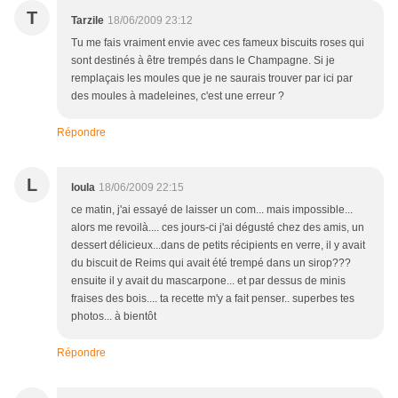
T
Tarzile
18/06/2009 23:12
Tu me fais vraiment envie avec ces fameux biscuits roses qui
sont destinés à être trempés dans le Champagne. Si je
remplaçais les moules que je ne saurais trouver par ici par
des moules à madeleines, c'est une erreur ?
Répondre
L
loula
18/06/2009 22:15
ce matin, j'ai essayé de laisser un com... mais impossible...
alors me revoilà.... ces jours-ci j'ai dégusté chez des amis, un
dessert délicieux...dans de petits récipients en verre, il y avait
du biscuit de Reims qui avait été trempé dans un sirop???
ensuite il y avait du mascarpone... et par dessus de minis
fraises des bois.... ta recette m'y a fait penser.. superbes tes
photos... à bientôt
Répondre