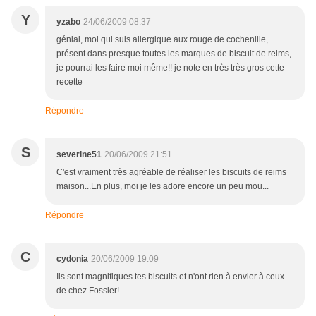
Y
yzabo
24/06/2009 08:37
génial, moi qui suis allergique aux rouge de cochenille,
présent dans presque toutes les marques de biscuit de reims,
je pourrai les faire moi même!! je note en très très gros cette
recette
Répondre
S
severine51
20/06/2009 21:51
C'est vraiment très agréable de réaliser les biscuits de reims
maison...En plus, moi je les adore encore un peu mou...
Répondre
C
cydonia
20/06/2009 19:09
Ils sont magnifiques tes biscuits et n'ont rien à envier à ceux
de chez Fossier!