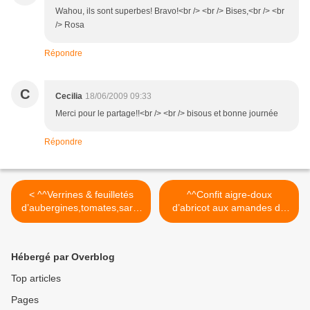
Wahou, ils sont superbes! Bravo!<br /> <br /> Bises,<br /> <br
/> Rosa
Répondre
C
Cecilia
18/06/2009 09:33
Merci pour le partage!!<br /> <br /> bisous et bonne journée
Répondre
< ^^Verrines & feuilletés
^^Confit aigre-doux
d’aubergines,tomates,sardi
d’abricot aux amandes de
nes/Partenariat avec La
C.Ferber, un régal !^^ >
Perle des Dieux ^^
Hébergé par Overblog
Top articles
Pages