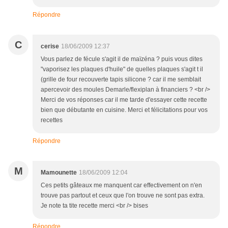
Répondre
C
cerise
18/06/2009 12:37
Vous parlez de fécule s'agit il de maïzéna ? puis vous dites
"vaporisez les plaques d'huile" de quelles plaques s'agit t il
(grille de four recouverte tapis silicone ? car il me semblait
apercevoir des moules Demarle/flexiplan à financiers ? <br />
Merci de vos réponses car il me tarde d'essayer cette recette
bien que débutante en cuisine. Merci et félicitations pour vos
recettes
Répondre
M
Mamounette
18/06/2009 12:04
Ces petits gâteaux me manquent car effectivement on n'en
trouve pas partout et ceux que l'on trouve ne sont pas extra.
Je note ta tite recette merci <br /> bises
Répondre