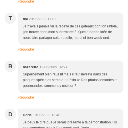
Répondre
T
tini
20/06/2009 17:02
Je n'avais jamais vu la recette de ces gâteaux dont on raffole,
j'en trouve dans mon supermarché. Quelle bonne idée de
nous faire partager cette recette, merci et bon week-end.
Répondre
B
bazarette
19/06/2009 16:53
Superbement bien réussit mais il faut investir dans des
plaques spéciales semble-t-il ?<br /> Des photos tentantes et
gourmandes, comment y résister ?
Répondre
D
Doria
19/06/2009 16:48
Je peux te dire que je serais présente à ta démonstration ! Ils
sont superbes !<br /> Bon week-end, Doria