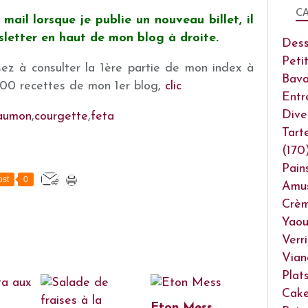
CA
mail lorsque je publie un nouveau billet, il
wsletter en haut de mon blog à droite.
Dess
Peti
ez à consulter la 1ère partie de mon index à
Bava
 400 recettes de mon 1er blog,
clic
Entr
Dive
aumon
,
courgette
,
feta
Tart
(170
Pain
st
0
Amu
Crèm
Yaou
Verr
Vian
Plat
Cake
Eton Mess