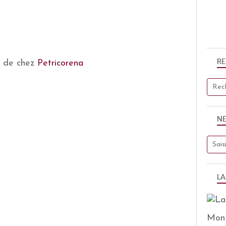
R
x de chez
Petricorena
N
LA
Mon 