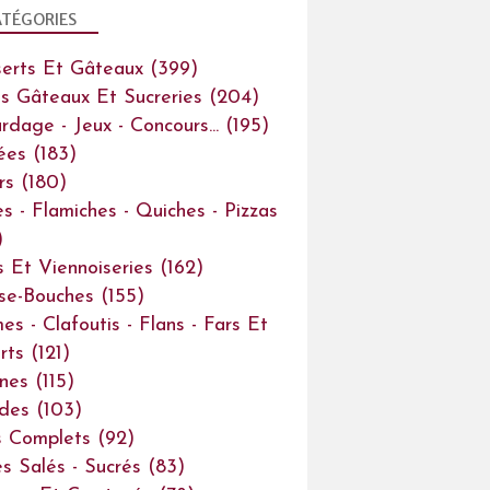
TÉGORIES
erts Et Gâteaux
(399)
ts Gâteaux Et Sucreries
(204)
rdage - Jeux - Concours...
(195)
ées
(183)
rs
(180)
es - Flamiches - Quiches - Pizzas
)
s Et Viennoiseries
(162)
se-Bouches
(155)
es - Clafoutis - Flans - Fars Et
rts
(121)
ines
(115)
des
(103)
s Complets
(92)
s Salés - Sucrés
(83)