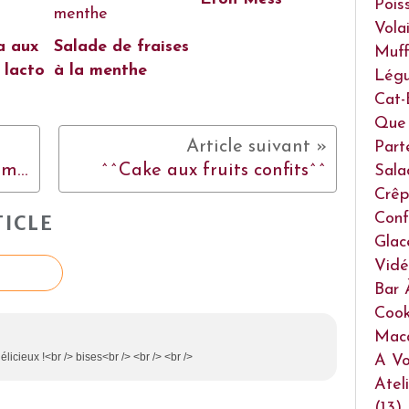
Pois
Volai
a aux
Salade de fraises
Muff
 lacto
à la menthe
Lég
Cat-
Que 
Part
^^Verrines 5 mn chrono fromage blanc & framboises^^
^^Cake aux fruits confits^^
Sala
Crêp
Conf
ICLE
Glac
Vidé
Bar 
Cook
Mac
délicieux !<br /> bises<br /> <br /> <br />
A Vo
Atel
(13)