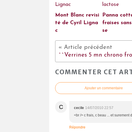
Mont Blanc revisi
Panna cott
té de Cyril Ligna
fraises sans
c
se
COMMENTER CET ART
Ajouter un commentaire
C
cecile
14/07/2010 22:57
<br /> c frais, c beau ... et surement 
Répondre