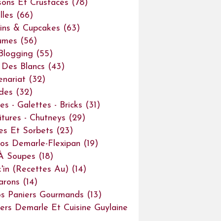
sons Et Crustacés
(78)
lles
(66)
ins & Cupcakes
(63)
umes
(56)
Blogging
(55)
Des Blancs
(43)
enariat
(32)
des
(32)
es - Galettes - Bricks
(31)
itures - Chutneys
(29)
es Et Sorbets
(23)
os Demarle-Flexipan
(19)
À Soupes
(18)
'in (recettes Au)
(14)
arons
(14)
s Paniers Gourmands
(13)
iers Demarle Et Cuisine Guylaine