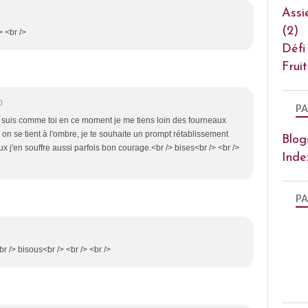
Assi
(2)
> <br />
Défi
Frui
0
PA
je suis comme toi en ce moment je me tiens loin des fourneaux
, on se tient à l'ombre, je te souhaite un prompt rétablissement
Blog
eux j'en souffre aussi parfois bon courage.<br /> bises<br /> <br />
Inde
PA
br /> bisous<br /> <br /> <br />