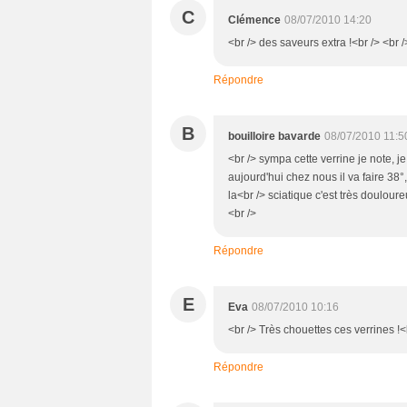
C
Clémence
08/07/2010 14:20
<br /> des saveurs extra !<br /> <br /
Répondre
B
bouilloire bavarde
08/07/2010 11:5
<br /> sympa cette verrine je note, 
aujourd'hui chez nous il va faire 38°
la<br /> sciatique c'est très doulour
<br />
Répondre
E
Eva
08/07/2010 10:16
<br /> Très chouettes ces verrines !<
Répondre