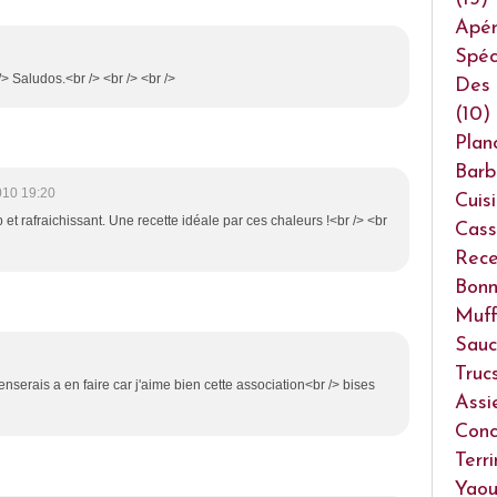
Apéri
Spéc
/> Saludos.<br /> <br /> <br />
Des 
(10)
Plan
Barb
010 19:20
Cuis
 et rafraichissant. Une recette idéale par ces chaleurs !<br /> <br
Cass
Rece
Bonn
Muff
Sauc
Truc
enserais a en faire car j'aime bien cette association<br /> bises
Assi
Conc
Terr
Yaou