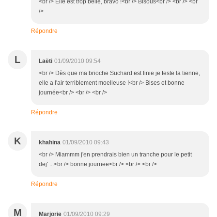
<br /> Elle est trop belle, bravo !<br /> Bisous<br /> <br /> <br
/>
Répondre
L
Laëti
01/09/2010 09:54
<br /> Dès que ma brioche Suchard est finie je teste la tienne,
elle a l'air terriblement moelleuse !<br /> Bises et bonne
journée<br /> <br /> <br />
Répondre
K
khahina
01/09/2010 09:43
<br /> Miammm j'en prendrais bien un tranche pour le petit
dej' ...<br /> bonne journee<br /> <br /> <br />
Répondre
M
Marjorie
01/09/2010 09:29