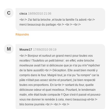
C
cisca
18/09/2010 21:06
<br /> J'ai fait ta brioche ,et toute la famille l'a adoré.<br />
merci beaucoup du partage.<br /> <br /> <br />
Répondre
M
Moune17
17/09/2010 09:19
<br /> Bonjour et surtout un grand merci pour toutes vos
recettes ! Toutefois un petit bémol : en effet, votre brioche
moelleuse avait l'air si délicieuse que je n'ai pu m'e^mpêcher
de la faire aussitôt.<br /> Déception. Elle avait bien monté y
compris dans le four. Malgré tout, je n'ai pu "la rompre" car la
pâte n'était pas assez sèche et pourtant, j'ai bien respecté
toutes vos proportions. En la<br /> sortant du four, quelle
délicieuse odeur et quel moelleux. Pourtant, le lendemain
matin, elle était toute compacte !! Que s'est-il passé et pouvez-
vous me donner le remède à cela. merci beaucoup et<br />
très bonne journée.<br /> <br /> <br />