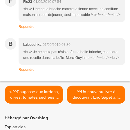
F
Flo23
01/09/2010 07:54
<br /> Une belle brioche comme la tienne avec une confiture
maison au petit déjeuner, c'est impeccable !<br /> <br /> <br />
Répondre
B
babouchka
01/09/2010 07:30
<br /> Je ne peux pas résister à une belle brioche, et encore
une recette dans ma boîte. Merci Guylaine.<br /> <br /> <br />
Répondre
< ^^Fougasse aux lardons,
^^Un nouveau livre à
olives, tomates séchées &
découvrir : Eric Sapet à la
romarin^^
petite maison de Cucuron
aux Editions du Chêne^^ >
Hébergé par Overblog
Top articles