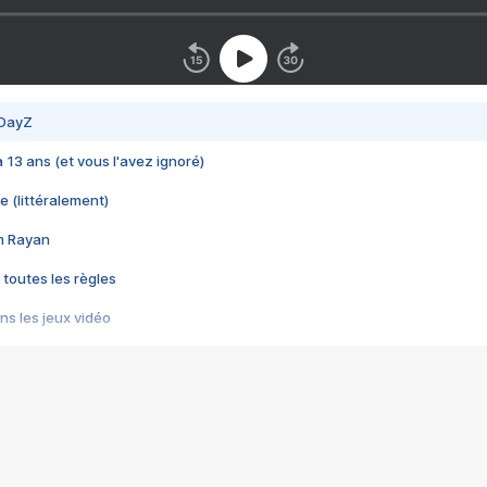
 DayZ
 a 13 ans (et vous l'avez ignoré)
e (littéralement)
im Rayan
 toutes les règles
s les jeux vidéo
us choquant de Rockstar ? - Le scandale BULLY
e plus moche de Steam
du RÊVE tourne au CAUCHEMAR
pendant 8 heures