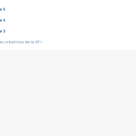
e 5
e 4
e 3
s créatrices de la VF !
e 2
e 1
e Mektoub My Love arrive enfin ! Rencontre avec Shaïn Boumedine et Sal
i : après Toni en famille
elle réalise le bouleversant Dites lui que je l'aime
ais ! Rencontre autour de Vie privée de Rebecca Zlotowski
 de Marguerite, Grave... Rencontre avec Ella Rumpf
 Les Rêveurs, un film intime sur la santé mentale