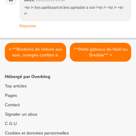
BREE
10/12/2010 09:40
<br /> tres apétissant et tres agréable a voir !<br /> <br /> <br
/>
Répondre
< ^^Bonbons de chèvre aux
^^Petits gâteaux de Noël ou
noix, oranges confites et
Bredele^^ >
clémentine^^
Hébergé par Overblog
Top articles
Pages
Contact
Signaler un abus
C.G.U.
Cookies et données personnelles