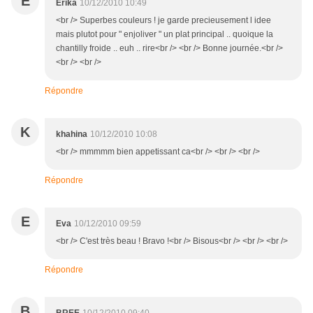
E
Erika
10/12/2010 10:49
<br /> Superbes couleurs ! je garde precieusement l idee
mais plutot pour " enjoliver " un plat principal .. quoique la
chantilly froide .. euh .. rire<br /> <br /> Bonne journée.<br />
<br /> <br />
Répondre
K
khahina
10/12/2010 10:08
<br /> mmmmm bien appetissant ca<br /> <br /> <br />
Répondre
E
Eva
10/12/2010 09:59
<br /> C'est très beau ! Bravo !<br /> Bisous<br /> <br /> <br />
Répondre
B