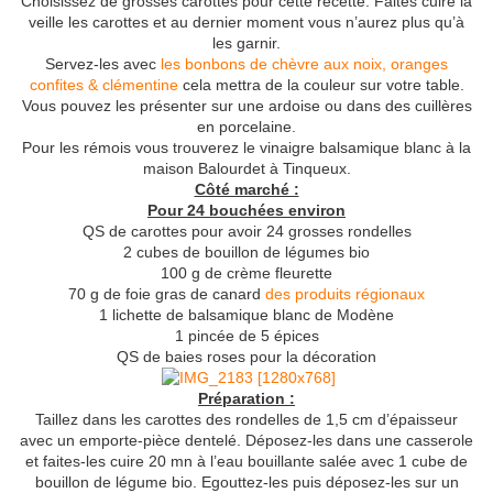
Choisissez de grosses carottes pour cette recette. Faites cuire la
veille les carottes et au dernier moment vous n’aurez plus qu’à
les garnir.
Servez-les avec
les bonbons de chèvre aux noix, oranges
confites & clémentine
cela mettra de la couleur sur votre table.
Vous pouvez les présenter sur une ardoise ou dans des cuillères
en porcelaine.
Pour les rémois vous trouverez le vinaigre balsamique blanc à la
maison Balourdet à Tinqueux.
Côté marché :
Pour 24 bouchées environ
QS de carottes pour avoir 24 grosses rondelles
2 cubes de bouillon de légumes bio
100 g de crème fleurette
70 g de foie gras de canard
des produits régionaux
1 lichette de balsamique blanc de Modène
1 pincée de 5 épices
QS de baies roses pour la décoration
Préparation :
Taillez dans les carottes des rondelles de 1,5 cm d’épaisseur
avec un emporte-pièce dentelé. Déposez-les dans une casserole
et faites-les cuire 20 mn à l’eau bouillante salée avec 1 cube de
bouillon de légume bio. Egouttez-les puis déposez-les sur un