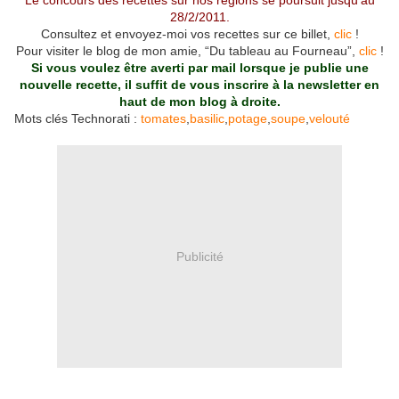
Le concours des recettes sur nos régions se poursuit jusqu’au
28/2/2011.
Consultez et envoyez-moi vos recettes sur ce billet,
clic
!
Pour visiter le blog de mon amie, “Du tableau au Fourneau”,
clic
!
Si vous voulez être averti par mail lorsque je publie une
nouvelle recette, il suffit de vous inscrire à la newsletter en
haut de mon blog à droite.
Mots clés Technorati :
tomates
,
basilic
,
potage
,
soupe
,
velouté
Publicité