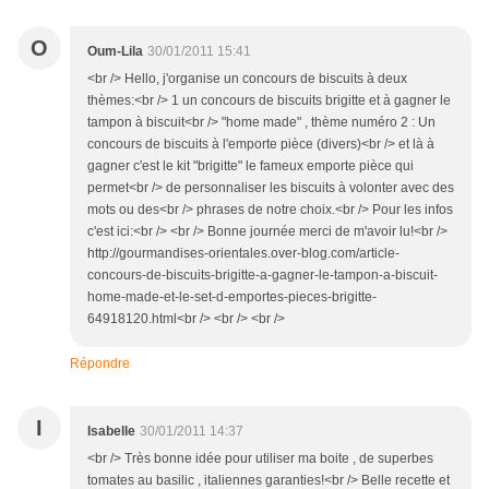
O
Oum-Lila
30/01/2011 15:41
<br /> Hello, j'organise un concours de biscuits à deux
thèmes:<br /> 1 un concours de biscuits brigitte et à gagner le
tampon à biscuit<br /> "home made" , thème numéro 2 : Un
concours de biscuits à l'emporte pièce (divers)<br /> et là à
gagner c'est le kit "brigitte" le fameux emporte pièce qui
permet<br /> de personnaliser les biscuits à volonter avec des
mots ou des<br /> phrases de notre choix.<br /> Pour les infos
c'est ici:<br /> <br /> Bonne journée merci de m'avoir lu!<br />
http://gourmandises-orientales.over-blog.com/article-
concours-de-biscuits-brigitte-a-gagner-le-tampon-a-biscuit-
home-made-et-le-set-d-emportes-pieces-brigitte-
64918120.html<br /> <br /> <br />
Répondre
I
Isabelle
30/01/2011 14:37
<br /> Très bonne idée pour utiliser ma boite , de superbes
tomates au basilic , italiennes garanties!<br /> Belle recette et