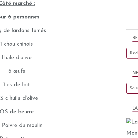
Côté marché :
ur 6 personnes
g de lardons fumés
R
1 chou chinois
Huile d’olive
6 œufs
N
1 cs de lait
 d’huile d’olive
LA
QS de beurre
, Poivre du moulin
Mon 