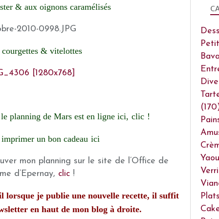
nster & aux oignons caramélisés
CA
Dess
Peti
s courgettes & vitelottes
Bava
Entr
Dive
Tart
(170
, le planning de Mars est en ligne ici,
clic
!
Pain
Amu
 imprimer un bon cadeau
ici
Crèm
Yaou
ver mon planning sur le site de l’Office de
Verr
sme d’Epernay,
clic
!
Vian
 lorsque je publie une nouvelle recette, il suffit
Plat
ewsletter en haut de mon blog à droite.
Cake