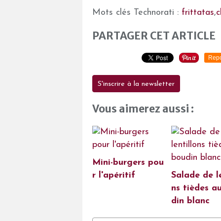
Mots clés Technorati :
frittatas
,
c
PARTAGER CET ARTICLE
Repo
S'inscrire à la newsletter
Vous aimerez aussi :
Mini-burgers pou
r l'apéritif
Salade de le
ns tièdes a
din blanc