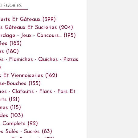
TÉGORIES
erts Et Gâteaux
(399)
ts Gâteaux Et Sucreries
(204)
rdage - Jeux - Concours...
(195)
ées
(183)
rs
(180)
es - Flamiches - Quiches - Pizzas
)
s Et Viennoiseries
(162)
se-Bouches
(155)
es - Clafoutis - Flans - Fars Et
rts
(121)
ines
(115)
des
(103)
s Complets
(92)
s Salés - Sucrés
(83)