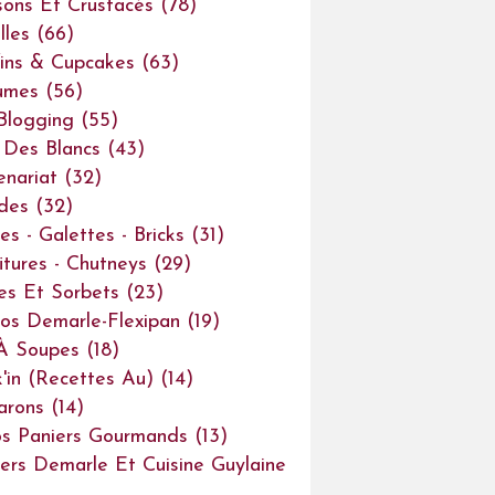
sons Et Crustacés
(78)
lles
(66)
ins & Cupcakes
(63)
umes
(56)
Blogging
(55)
Des Blancs
(43)
enariat
(32)
des
(32)
es - Galettes - Bricks
(31)
itures - Chutneys
(29)
es Et Sorbets
(23)
os Demarle-Flexipan
(19)
À Soupes
(18)
'in (recettes Au)
(14)
arons
(14)
s Paniers Gourmands
(13)
iers Demarle Et Cuisine Guylaine