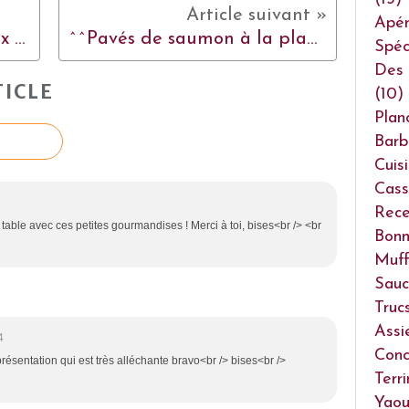
Apéri
^^Noix de saint-jacques aux germes de soja & champignons noirs^^
^^Pavés de saumon à la plancha^^
Spéc
Des 
ICLE
(10)
Plan
Barb
Cuis
Cass
Rece
e table avec ces petites gourmandises ! Merci à toi, bises<br /> <br
Bonn
Muff
Sauc
Truc
Assi
4
Conc
la présentation qui est très alléchante bravo<br /> bises<br />
Terr
Yaou