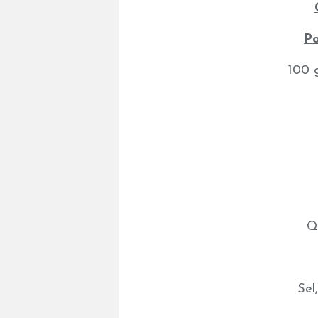
Po
100 
QS
Sel