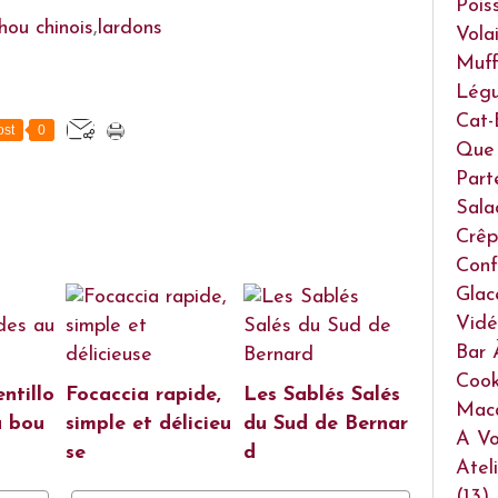
Pois
hou chinois
,
lardons
Volai
Muff
Lég
Cat-
st
0
Que 
Part
Sala
Crêp
Conf
Glac
Vidé
Bar 
Cook
ntillo
Focaccia rapide,
Les Sablés Salés
Mac
u bou
simple et délicieu
du Sud de Bernar
A Vo
se
d
Atel
(13)