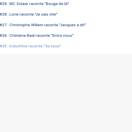
#29 : MC Solaar raconte "Bouge de là"
28 : Lorie raconte "Je vais vite"
#27 : Christophe Willem raconte "Jacques a dit"
#26 : Chimène Badi raconte "Entre nous"
#25 : Indochine raconte "3e sexe"
#24 : Zaho raconte "C'est chelou"
#23 : Patrick Bruel raconte "Au café des délices"
#22 : Kyo raconte "Le chemin"
#21 : Nolwenn Leroy raconte "Cassé"
#20 : Patrick Hernandez raconte "Born to be alive"
#19 : Lorie raconte "Près de moi"
#18 : Michael Jones raconte "A nos actes manqués" (avec Jean-Jacque
#17 : Khaled raconte "Aïcha"