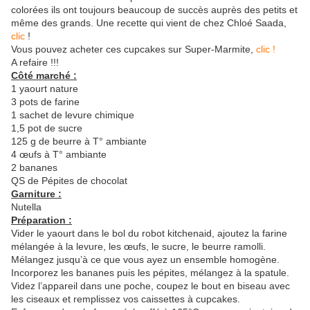
colorées ils ont toujours beaucoup de succès auprès des petits et
même des grands. Une recette qui vient de chez Chloé Saada,
clic
!
Vous pouvez acheter ces cupcakes sur Super-Marmite,
clic !
A refaire !!!
Côté marché :
1 yaourt nature
3 pots de farine
1 sachet de levure chimique
1,5 pot de sucre
125 g de beurre à T° ambiante
4 œufs à T° ambiante
2 bananes
QS de Pépites de chocolat
Garniture :
Nutella
Préparation :
Vider le yaourt dans le bol du robot kitchenaid, ajoutez la farine
mélangée à la levure, les œufs, le sucre, le beurre ramolli.
Mélangez jusqu’à ce que vous ayez un ensemble homogène.
Incorporez les bananes puis les pépites, mélangez à la spatule.
Videz l’appareil dans une poche, coupez le bout en biseau avec
les ciseaux et remplissez vos caissettes à cupcakes.