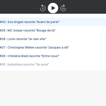
#30 : Eve Angeli raconte "Avant de partir"
#29 : MC Solaar raconte "Bouge de là"
28 : Lorie raconte "Je vais vite"
#27 : Christophe Willem raconte "Jacques a dit"
#26 : Chimène Badi raconte "Entre nous"
#25 : Indochine raconte "3e sexe"
#24 : Zaho raconte "C'est chelou"
#23 : Patrick Bruel raconte "Au café des délices"
#22 : Kyo raconte "Le chemin"
#21 : Nolwenn Leroy raconte "Cassé"