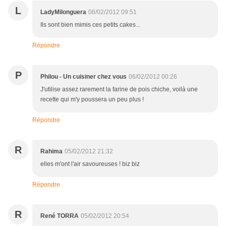
L
LadyMilonguera
06/02/2012 09:51
Ils sont bien mimis ces petits cakes...
Répondre
P
Philou - Un cuisiner chez vous
06/02/2012 00:26
J'utilise assez rarement la farine de pois chiche, voilà une
recette qui m'y poussera un peu plus !
Répondre
R
Rahima
05/02/2012 21:32
elles m'ont l'air savoureuses ! biz biz
Répondre
R
René TORRA
05/02/2012 20:54