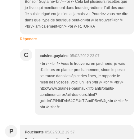
Bonsoir Guylaine<br /> <br /> Cela fait plusieurs recettes que
je lis et qui mentionnent dans leurs ingrédients l'ail des ours.
Je suis intrigué car je n'en ai jamais vu. Pourriez vous me dire
dans quel type de boutique peut-on<br /> le trouver?<br />
<br /> amicalement<br /> <br /> R.TORRA
Répondre
C
cuisine-guylaine
05/02/2012 23:07
<br /> <br /> Vous le trouverez en jardinerie, je vais
d'ailleurs en planter prochainement, sinon le pesto
se trouve dans les épiceries fines, je rapporte le
mien des Vosges. Voici un lien :<br /> <br /> <br />
http://www.graines-baumaux.fr/plants/plants-
condimentaires/ail-des-ours.html?
gclid=CPfNidDrh64CFUcTfAodPSwW4g<br /> <br />
<br /> <br />
P
Poucinette
05/02/2012 19:57