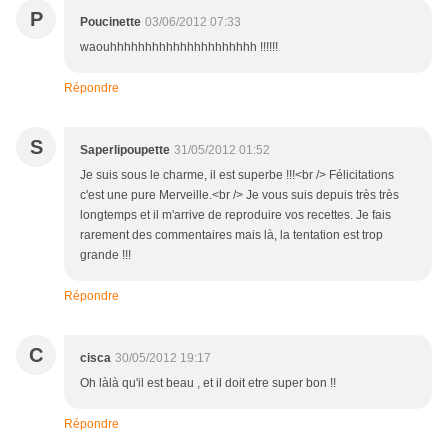
P
Poucinette
03/06/2012 07:33
waouhhhhhhhhhhhhhhhhhhhhh !!!!!!
Répondre
S
Saperlipoupette
31/05/2012 01:52
Je suis sous le charme, il est superbe !!!<br /> Félicitations
c'est une pure Merveille.<br /> Je vous suis depuis très très
longtemps et il m'arrive de reproduire vos recettes. Je fais
rarement des commentaires mais là, la tentation est trop
grande !!!
Répondre
C
cisca
30/05/2012 19:17
Oh làlà qu'il est beau , et il doit etre super bon !!
Répondre