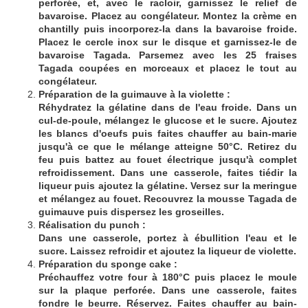
perforée, et, avec le racloir, garnissez le relief de
bavaroise. Placez au congélateur. Montez la crème en
chantilly puis incorporez-la dans la bavaroise froide.
Placez le cercle inox sur le disque et garnissez-le de
bavaroise Tagada. Parsemez avec les 25 fraises
Tagada coupées en morceaux et placez le tout au
congélateur.
Préparation de la guimauve à la violette :
Réhydratez la gélatine dans de l'eau froide. Dans un
cul-de-poule, mélangez le glucose et le sucre. Ajoutez
les blancs d'oeufs puis faites chauffer au bain-marie
jusqu'à ce que le mélange atteigne 50°C. Retirez du
feu puis battez au fouet électrique jusqu'à complet
refroidissement. Dans une casserole, faites tiédir la
liqueur puis ajoutez la gélatine. Versez sur la meringue
et mélangez au fouet. Recouvrez la mousse Tagada de
guimauve puis dispersez les groseilles.
Réalisation du punch :
Dans une casserole, portez à ébullition l'eau et le
sucre. Laissez refroidir et ajoutez la liqueur de violette.
Préparation du sponge cake :
Préchauffez votre four à 180°C puis placez le moule
sur la plaque perforée. Dans une casserole, faites
fondre le beurre. Réservez. Faites chauffer au bain-