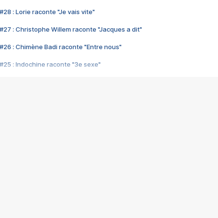
28 : Lorie raconte "Je vais vite"
#27 : Christophe Willem raconte "Jacques a dit"
#26 : Chimène Badi raconte "Entre nous"
#25 : Indochine raconte "3e sexe"
#24 : Zaho raconte "C'est chelou"
#23 : Patrick Bruel raconte "Au café des délices"
#22 : Kyo raconte "Le chemin"
#21 : Nolwenn Leroy raconte "Cassé"
#20 : Patrick Hernandez raconte "Born to be alive"
#19 : Lorie raconte "Près de moi"
#18 : Michael Jones raconte "A nos actes manqués" (avec Jean-Jacque
#17 : Khaled raconte "Aïcha"