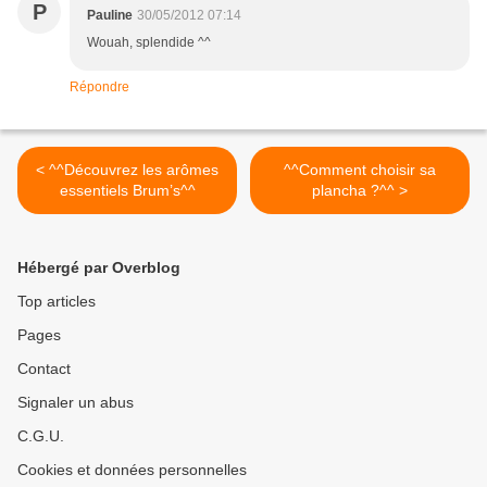
P
Pauline
30/05/2012 07:14
Wouah, splendide ^^
Répondre
< ^^Découvrez les arômes
^^Comment choisir sa
essentiels Brum’s^^
plancha ?^^ >
Hébergé par Overblog
Top articles
Pages
Contact
Signaler un abus
C.G.U.
Cookies et données personnelles