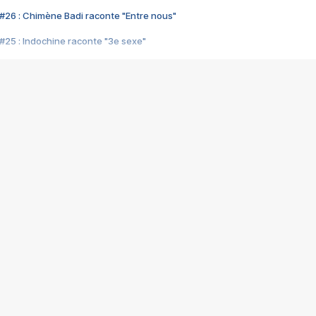
#26 : Chimène Badi raconte "Entre nous"
#25 : Indochine raconte "3e sexe"
#24 : Zaho raconte "C'est chelou"
#23 : Patrick Bruel raconte "Au café des délices"
#22 : Kyo raconte "Le chemin"
#21 : Nolwenn Leroy raconte "Cassé"
#20 : Patrick Hernandez raconte "Born to be alive"
#19 : Lorie raconte "Près de moi"
#18 : Michael Jones raconte "A nos actes manqués" (avec Jean-Jacque
#17 : Khaled raconte "Aïcha"
#16 : Corneille raconte "Parce qu'on vient de loin"
#15 : Indochine raconte "L'aventurier"