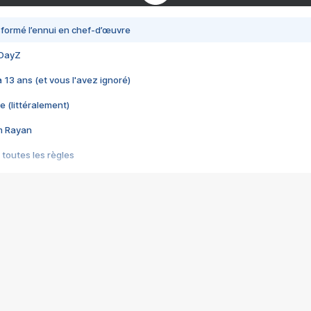
nsformé l’ennui en chef-d’œuvre
 DayZ
 a 13 ans (et vous l'avez ignoré)
e (littéralement)
im Rayan
 toutes les règles
s les jeux vidéo
us choquant de Rockstar ? - Le scandale BULLY
e plus moche de Steam
du RÊVE tourne au CAUCHEMAR
pendant 8 heures
it… à tort