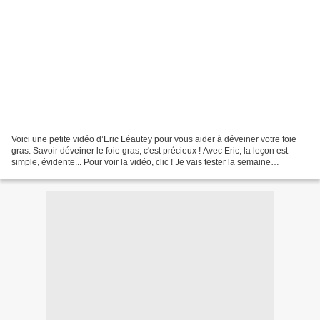
Voici une petite vidéo d’Eric Léautey pour vous aider à déveiner votre foie
gras. Savoir déveiner le foie gras, c'est précieux ! Avec Eric, la leçon est
simple, évidente... Pour voir la vidéo, clic ! Je vais tester la semaine
prochaine avec le foie gras...