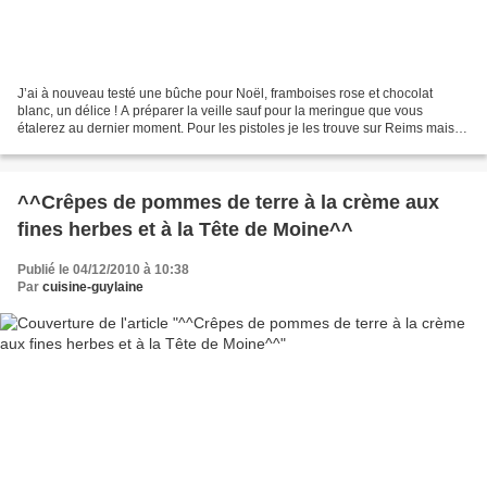
J’ai à nouveau testé une bûche pour Noël, framboises rose et chocolat
blanc, un délice ! A préparer la veille sauf pour la meringue que vous
étalerez au dernier moment. Pour les pistoles je les trouve sur Reims mais
vous pouvez les commander sur internet....
^^Crêpes de pommes de terre à la crème aux
fines herbes et à la Tête de Moine^^
Publié le 04/12/2010 à 10:38
Par
cuisine-guylaine