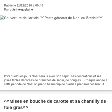
Publié le 11/12/2010 à 00:46
Par
cuisine-guylaine
D’ici quelques jours Noël sera là avec son sapin, ses décorations et ses
jolies tables décorées de branches de sapin, de bougies… Chaque année à
cette période de Noël on prend beaucoup de plaisir à préparer ces biscuits
qui sentent bon les épices, les...
^^Mises en bouche de carotte et sa chantilly de
foie gras^^