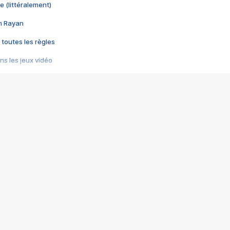
e (littéralement)
im Rayan
 toutes les règles
s les jeux vidéo
us choquant de Rockstar ? - Le scandale BULLY
e plus moche de Steam
du RÊVE tourne au CAUCHEMAR
pendant 8 heures
it… à tort
umiliés par un jeu vidéo
ire - Final Fantasy 8
ti un empire - Age of Empires
story DOFUS