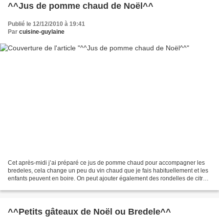
^^Jus de pomme chaud de Noël^^
Publié le 12/12/2010 à 19:41
Par
cuisine-guylaine
Cet après-midi j’ai préparé ce jus de pomme chaud pour accompagner les
bredeles, cela change un peu du vin chaud que je fais habituellement et les
enfants peuvent en boire. On peut ajouter également des rondelles de citron
mais cette fois je n’en ai pas...
^^Petits gâteaux de Noël ou Bredele^^