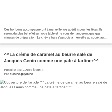
Ces bonbons accompagneront à merveille vos apéritifs pour les fêtes. Ils
seront du plus bel effet sur votre table et ne vous demanderont que qqs
minutes de préparation. Le chèvre frais s’associe à merveille au sucré, aux
fruits secs et aux agrumes. Les...
^^La crème de caramel au beurre salé de
Jacques Genin comme une pâte à tartiner^^
Publié le 08/12/2010 à 00:18
Par
cuisine-guylaine