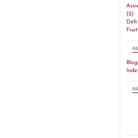
Assi
(2)
Défi
Frui
PA
Blog
Inde
PA