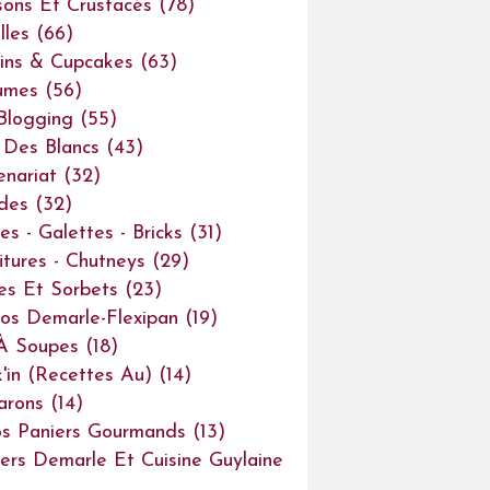
sons Et Crustacés
(78)
lles
(66)
ins & Cupcakes
(63)
umes
(56)
Blogging
(55)
Des Blancs
(43)
enariat
(32)
des
(32)
es - Galettes - Bricks
(31)
itures - Chutneys
(29)
es Et Sorbets
(23)
os Demarle-Flexipan
(19)
À Soupes
(18)
'in (recettes Au)
(14)
arons
(14)
s Paniers Gourmands
(13)
iers Demarle Et Cuisine Guylaine