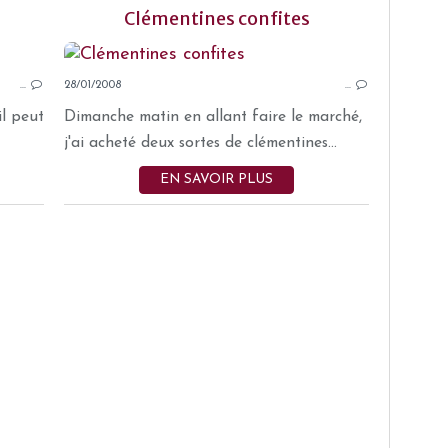
Clémentines confites
FRUITS CONFITS
…
28/01/2008
…
il peut
Dimanche matin en allant faire le marché,
j'ai acheté deux sortes de clémentines...
EN SAVOIR PLUS