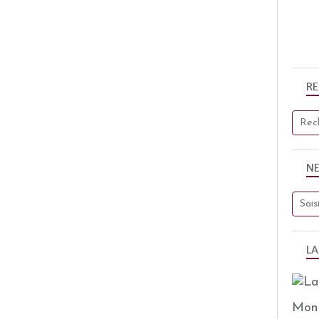
R
N
LA
Mon 