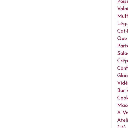
Pois
Volai
Muff
Lég
Cat-
Que 
Part
Sala
Crêp
Conf
Glac
Vidé
Bar 
Cook
Mac
A Vo
Atel
(13)