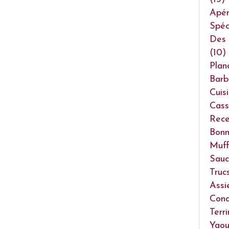
Apéri
Spéc
Des 
(10)
Plan
Barb
Cuis
Cass
Rece
Bonn
Muff
Sauc
Truc
Assi
Conc
Terr
Yaou