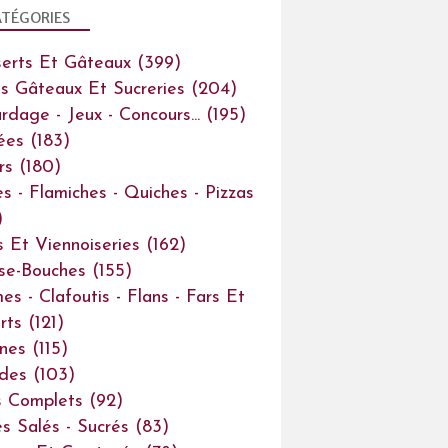
TÉGORIES
erts Et Gâteaux
(399)
ts Gâteaux Et Sucreries
(204)
rdage - Jeux - Concours...
(195)
ées
(183)
rs
(180)
es - Flamiches - Quiches - Pizzas
)
s Et Viennoiseries
(162)
se-Bouches
(155)
es - Clafoutis - Flans - Fars Et
rts
(121)
ines
(115)
des
(103)
s Complets
(92)
s Salés - Sucrés
(83)