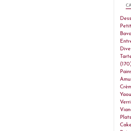
CA
Dess
Peti
Bava
Entr
Dive
Tart
(170
Pain
Amu
Crèm
Yaou
Verr
Vian
Plat
Cake