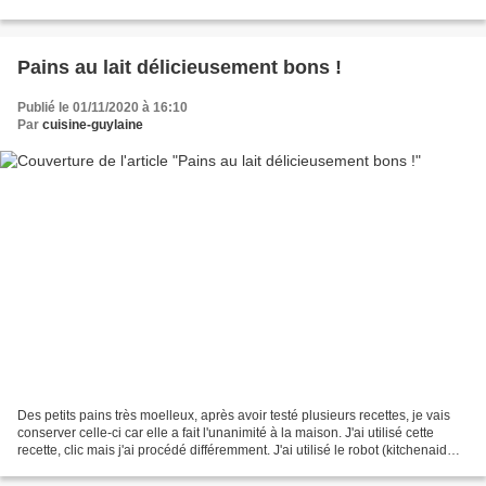
N'hésitez pas à le tester,...
Pains au lait délicieusement bons !
Publié le 01/11/2020 à 16:10
Par
cuisine-guylaine
Des petits pains très moelleux, après avoir testé plusieurs recettes, je vais
conserver celle-ci car elle a fait l'unanimité à la maison. J'ai utilisé cette
recette, clic mais j'ai procédé différemment. J'ai utilisé le robot (kitchenaid
pour moi) comme...