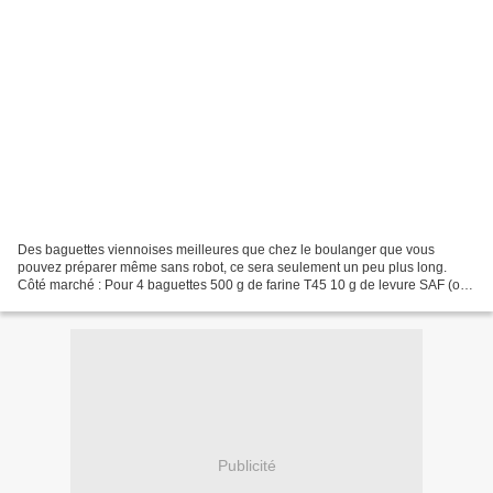
Des baguettes viennoises meilleures que chez le boulanger que vous
pouvez préparer même sans robot, ce sera seulement un peu plus long.
Côté marché : Pour 4 baguettes 500 g de farine T45 10 g de levure SAF (ou
autre marque) 8 g de sel 60 g de sucre bio...
Publicité