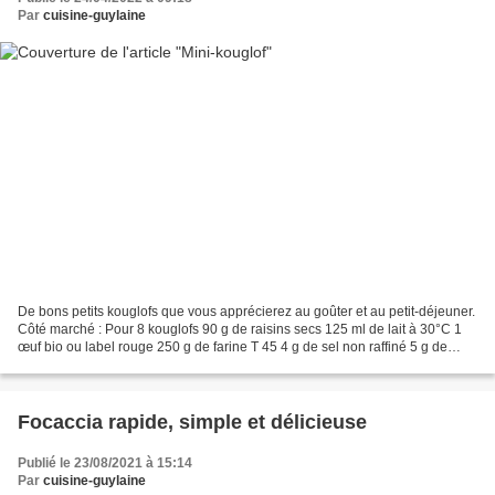
Par
cuisine-guylaine
De bons petits kouglofs que vous apprécierez au goûter et au petit-déjeuner.
Côté marché : Pour 8 kouglofs 90 g de raisins secs 125 ml de lait à 30°C 1
œuf bio ou label rouge 250 g de farine T 45 4 g de sel non raffiné 5 g de
levure SAF (ou autre marque)....
Focaccia rapide, simple et délicieuse
Publié le 23/08/2021 à 15:14
Par
cuisine-guylaine