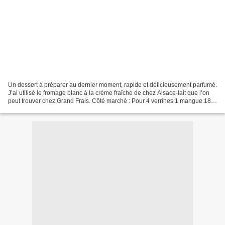
Un dessert à préparer au dernier moment, rapide et délicieusement parfumé.
J’ai utilisé le fromage blanc à la crème fraîche de chez Alsace-lait que l’on
peut trouver chez Grand Frais. Côté marché : Pour 4 verrines 1 mangue 180
g de fromage blanc 20 g...