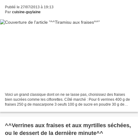
Publié le 27/07/2013 à 19:13
Par
cuisine-guylaine
Voici un grand classique dont on ne se lasse pas, choisissez des fraises
bien sucrées comme les ciflorettes. Côté marché : Pour 6 verrines 400 g de
fraises 250 g de mascarpone 3 oeufs 100 g de sucre en poudre 30 g de
sucre glace 6 biscuits à la cuillère...
^^Verrines aux fraises et aux myrtilles séchées,
ou le dessert de la dernière minute^^