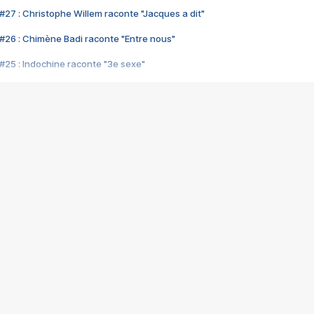
#27 : Christophe Willem raconte "Jacques a dit"
#26 : Chimène Badi raconte "Entre nous"
#25 : Indochine raconte "3e sexe"
#24 : Zaho raconte "C'est chelou"
#23 : Patrick Bruel raconte "Au café des délices"
#22 : Kyo raconte "Le chemin"
#21 : Nolwenn Leroy raconte "Cassé"
#20 : Patrick Hernandez raconte "Born to be alive"
#19 : Lorie raconte "Près de moi"
#18 : Michael Jones raconte "A nos actes manqués" (avec Jean-Jacque
#17 : Khaled raconte "Aïcha"
#16 : Corneille raconte "Parce qu'on vient de loin"