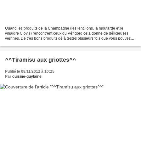
Quand les produits de la Champagne (les lentillons, la moutarde et le
vinaigre Clovis) rencontrent ceux du Périgord cela donne de délicieuses
verrines. De très bons produits déjà testés plusieurs fois que vous pouvez
retrouver sur le site du Cellier du...
^^Tiramisu aux griottes^^
Publié le 08/11/2012 à 10:25
Par
cuisine-guylaine