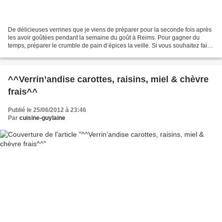
De délicieuses verrines que je viens de préparer pour la seconde fois après
les avoir goûtées pendant la semaine du goût à Reims. Pour gagner du
temps, préparer le crumble de pain d’épices la veille. Si vous souhaitez faire
du pain d’épices maison, vous...
^^Verrin’andise carottes, raisins, miel & chèvre
frais^^
Publié le 25/06/2012 à 23:46
Par
cuisine-guylaine