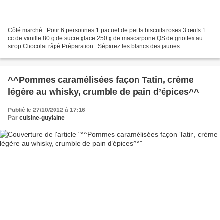
Côté marché : Pour 6 personnes 1 paquet de petits biscuits roses 3 œufs 1
cc de vanille 80 g de sucre glace 250 g de mascarpone QS de griottes au
sirop Chocolat râpé Préparation : Séparez les blancs des jaunes.
Blanchissez les jaunes d’œufs avec le sucre...
^^Pommes caramélisées façon Tatin, crème
légère au whisky, crumble de pain d’épices^^
Publié le 27/10/2012 à 17:16
Par
cuisine-guylaine