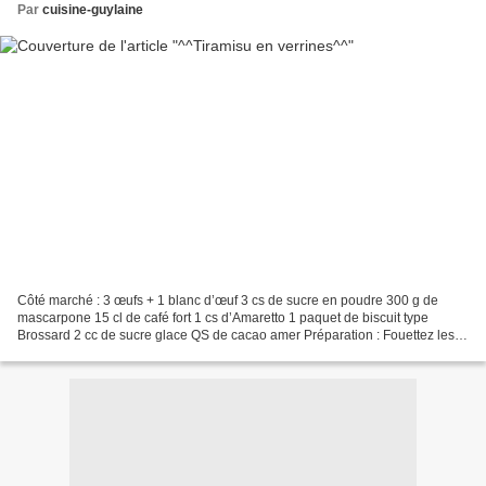
Par
cuisine-guylaine
Côté marché : 3 œufs + 1 blanc d’œuf 3 cs de sucre en poudre 300 g de
mascarpone 15 cl de café fort 1 cs d’Amaretto 1 paquet de biscuit type
Brossard 2 cc de sucre glace QS de cacao amer Préparation : Fouettez les
jaunes avec le sucre jusqu’à ce que le...