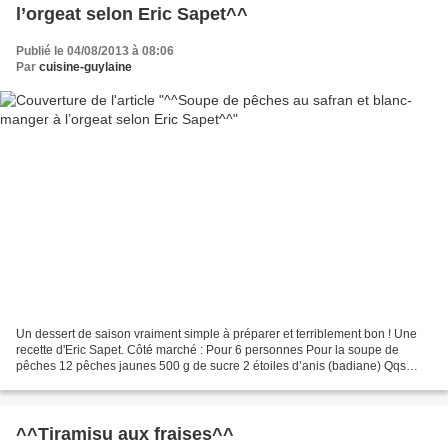
l’orgeat selon Eric Sapet^^
Publié le 04/08/2013 à 08:06
Par
cuisine-guylaine
Un dessert de saison vraiment simple à préparer et terriblement bon ! Une
recette d'Eric Sapet. Côté marché : Pour 6 personnes Pour la soupe de
pêches 12 pêches jaunes 500 g de sucre 2 étoiles d’anis (badiane) Qqs
filaments de safran Pour le blanc-manger...
^^Tiramisu aux fraises^^