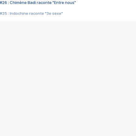
#26 : Chimène Badi raconte "Entre nous"
#25 : Indochine raconte "3e sexe"
#24 : Zaho raconte "C'est chelou"
#23 : Patrick Bruel raconte "Au café des délices"
#22 : Kyo raconte "Le chemin"
#21 : Nolwenn Leroy raconte "Cassé"
#20 : Patrick Hernandez raconte "Born to be alive"
#19 : Lorie raconte "Près de moi"
#18 : Michael Jones raconte "A nos actes manqués" (avec Jean-Jacque
#17 : Khaled raconte "Aïcha"
#16 : Corneille raconte "Parce qu'on vient de loin"
#15 : Indochine raconte "L'aventurier"
14 : Lorie raconte "Sur un air latino"