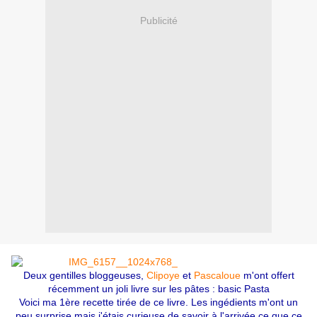
Publicité
Deux gentilles bloggeuses,
Clipoye
et
Pascaloue
m'ont offert
récemment un joli livre sur les pâtes : basic Pasta
Voici ma 1ère recette tirée de ce livre. Les ingédients m'ont un
peu surprise mais j'étais curieuse de savoir à l'arrivée ce que ce