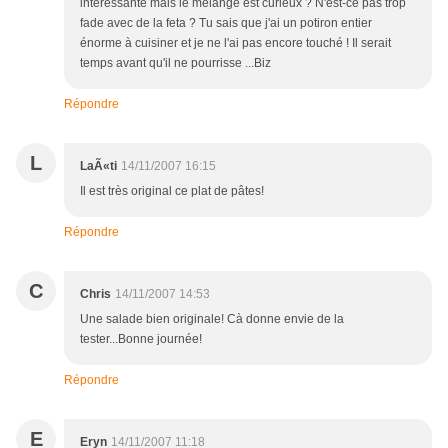
intéressante mais le mélange est curieux ? N'est-ce pas trop
fade avec de la feta ? Tu sais que j'ai un potiron entier
énorme à cuisiner et je ne l'ai pas encore touché ! Il serait
temps avant qu'il ne pourrisse ...Biz
Répondre
L
LaÃ«ti
14/11/2007 16:15
Il est très original ce plat de pâtes!
Répondre
C
Chris
14/11/2007 14:53
Une salade bien originale! Cà donne envie de la
tester...Bonne journée!
Répondre
E
Eryn
14/11/2007 11:18