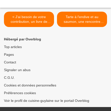
< J'ai besoin de votre
Tarte à l'endive et au
contribution, un livre de
saumon, une rencontre
recettes de la Champagne-
entre bloggeuses >
Ardenne pour combattre
l'Ataxie de Friedreich
Hébergé par Overblog
Top articles
Pages
Contact
Signaler un abus
C.G.U.
Cookies et données personnelles
Préférences cookies
Voir le profil de cuisine-guylaine sur le portail Overblog