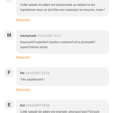
Cette salade de pâtes est surprenante au départ vu les
ingrédients mais ce doit être une explosion en bouche, miam !
Répondre
M
mickymath
14/11/2007 10:27
huuuuum!! superbe!! quelles couleurs!! et la piramyde!!
super!! biiises micky
Répondre
F
Flo
14/11/2007 10:16
Très appétissant !
Répondre
E
Eol
14/11/2007 09:56
Cette salade de pâtes est orginale, pourquoi pas?! Et puis