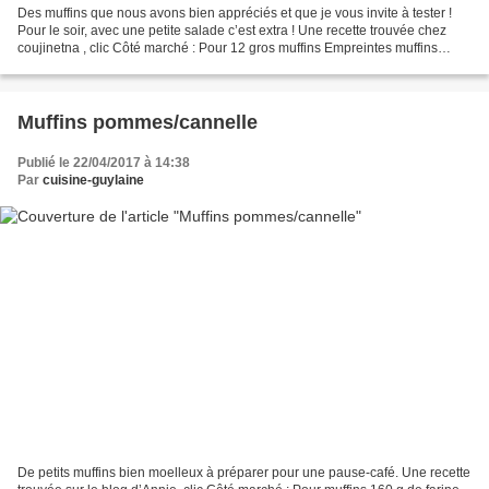
Des muffins que nous avons bien appréciés et que je vous invite à tester !
Pour le soir, avec une petite salade c’est extra ! Une recette trouvée chez
coujinetna , clic Côté marché : Pour 12 gros muffins Empreintes muffins
droits réf.FP2051 180 gr de...
Muffins pommes/cannelle
Publié le 22/04/2017 à 14:38
Par
cuisine-guylaine
De petits muffins bien moelleux à préparer pour une pause-café. Une recette