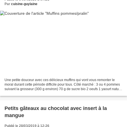
Par
cuisine-guylaine
Une petite douceur avec ces délicieux muffins qui vont vous remonter le
moral durant cette période difficile pour tous. Côté marché : 3 ou 4 pommes
suivant la grosseur (300 g environ) 70 g de sucre bio 2 oeufs 1 yaourt nature
(brassé coco pour moi) 150...
Petits gâteaux au chocolat avec insert à la
mangue
Publié le 28/03/2019 à 12:26