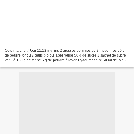
Côté marché : Pour 11/12 muffins 2 grosses pommes ou 3 moyennes 60 g
de beurre fondu 2 œufs bio ou label rouge 50 g de sucre 1 sachet de sucre
vanillé 180 g de farine 5 g de poudre à lever 1 yaourt nature 50 ml de lait 3
spéculoos (facultatif) Préparation...