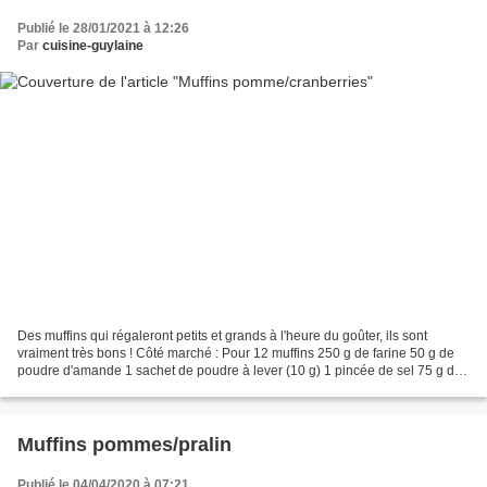
Publié le 28/01/2021 à 12:26
Par
cuisine-guylaine
Des muffins qui régaleront petits et grands à l'heure du goûter, ils sont
vraiment très bons ! Côté marché : Pour 12 muffins 250 g de farine 50 g de
poudre d'amande 1 sachet de poudre à lever (10 g) 1 pincée de sel 75 g de
sucre 100 g de beurre ramolli...
Muffins pommes/pralin
Publié le 04/04/2020 à 07:21