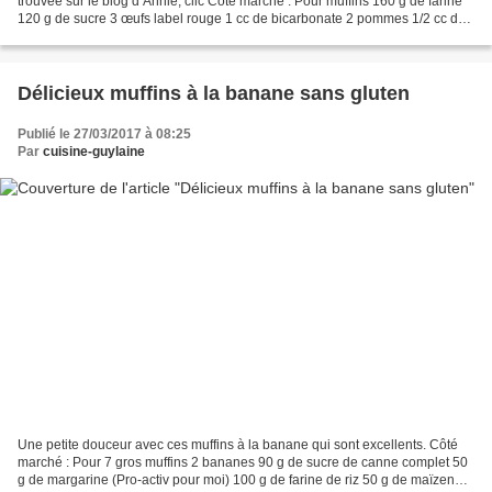
trouvée sur le blog d’Annie, clic Côté marché : Pour muffins 160 g de farine
120 g de sucre 3 œufs label rouge 1 cc de bicarbonate 2 pommes 1/2 cc de
cannelle 70 g de beurre fondu...
Délicieux muffins à la banane sans gluten
Publié le 27/03/2017 à 08:25
Par
cuisine-guylaine
Une petite douceur avec ces muffins à la banane qui sont excellents. Côté
marché : Pour 7 gros muffins 2 bananes 90 g de sucre de canne complet 50
g de margarine (Pro-activ pour moi) 100 g de farine de riz 50 g de maïzena