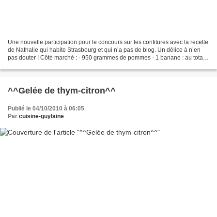
Une nouvelle participation pour le concours sur les confitures avec la recette
de Nathalie qui habite Strasbourg et qui n’a pas de blog. Un délice à n’en
pas douter ! Côté marché : - 950 grammes de pommes - 1 banane : au total
1100 grammes de fruits -...
^^Gelée de thym-citron^^
Publié le 04/10/2010 à 06:05
Par
cuisine-guylaine