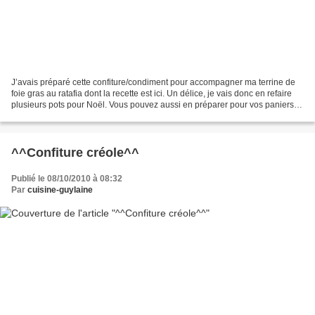
J’avais préparé cette confiture/condiment pour accompagner ma terrine de
foie gras au ratafia dont la recette est ici. Un délice, je vais donc en refaire
plusieurs pots pour Noël. Vous pouvez aussi en préparer pour vos paniers
gourmands à offrir pour...
^^Confiture créole^^
Publié le 08/10/2010 à 08:32
Par
cuisine-guylaine