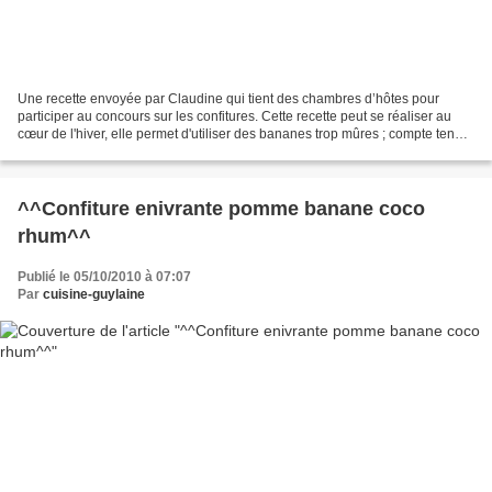
Une recette envoyée par Claudine qui tient des chambres d’hôtes pour
participer au concours sur les confitures. Cette recette peut se réaliser au
cœur de l'hiver, elle permet d'utiliser des bananes trop mûres ; compte tenu
de la présence de Rhum, il vaut...
^^Confiture enivrante pomme banane coco
rhum^^
Publié le 05/10/2010 à 07:07
Par
cuisine-guylaine