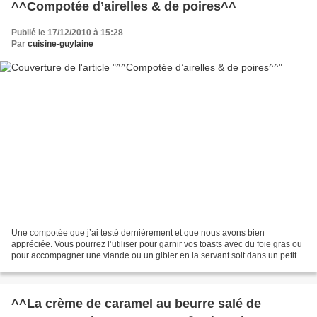
^^Compotée d’airelles & de poires^^
Publié le 17/12/2010 à 15:28
Par
cuisine-guylaine
Une compotée que j’ai testé dernièrement et que nous avons bien
appréciée. Vous pourrez l’utiliser pour garnir vos toasts avec du foie gras ou
pour accompagner une viande ou un gibier en la servant soit dans un petit
bol ou dans une cuillère. Le vin de...
^^La crème de caramel au beurre salé de