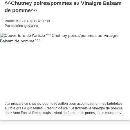
^^Chutney poires/pommes au Vinaigre Balsam
de pomme^^
Publié le 02/01/2011 à 11:39
Par
cuisine-guylaine
J’ai préparé ce chutney pour le réveillon pour accompagner mes tartelettes
au foie gras & groseilles. C’est un délice ! Je trouvais le vinaigre de pomme
chez Vom Fass à Reims mais il vient de fermer ses portes, mais vous pouvez
le commander sur leur site...