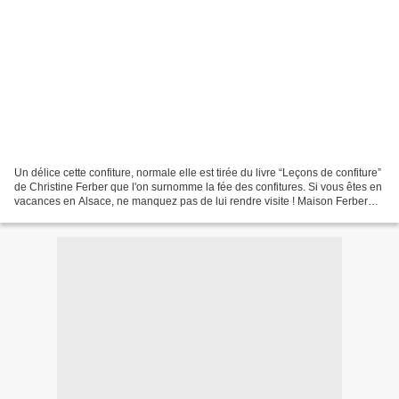
Un délice cette confiture, normale elle est tirée du livre “Leçons de confiture”
de Christine Ferber que l'on surnomme la fée des confitures. Si vous êtes en
vacances en Alsace, ne manquez pas de lui rendre visite ! Maison Ferber
18, rue des Trois Epis...