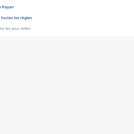
im Rayan
 toutes les règles
s les jeux vidéo
us choquant de Rockstar ? - Le scandale BULLY
e plus moche de Steam
du RÊVE tourne au CAUCHEMAR
pendant 8 heures
it… à tort
umiliés par un jeu vidéo
ire - Final Fantasy 8
ti un empire - Age of Empires
story DOFUS