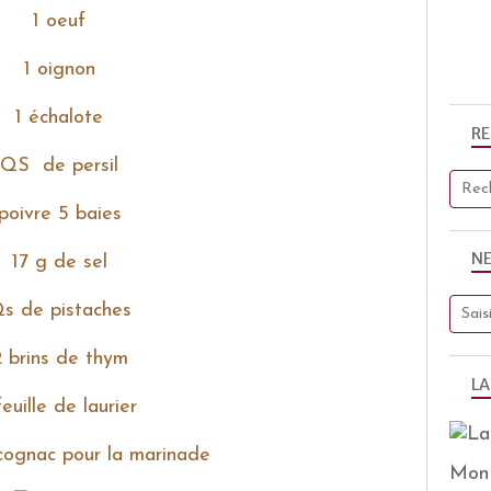
1 oeuf
1 oignon
1 échalote
R
QS de persil
poivre 5 baies
N
17 g de sel
s de pistaches
 brins de thym
LA
feuille de laurier
cognac pour la marinade
Mon 