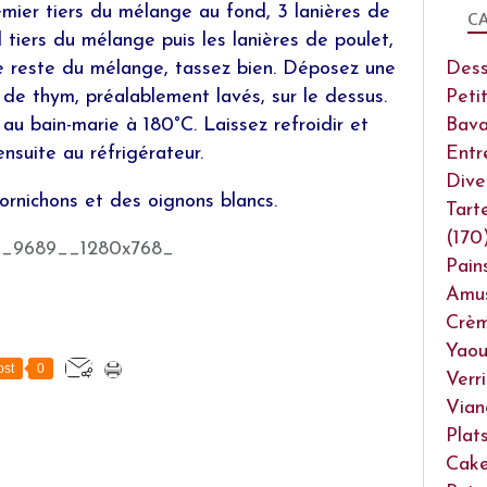
emier tiers du mélange au fond, 3 lanières de
CA
 tiers du mélange puis les lanières de poulet,
le reste du mélange, tassez bien. Déposez une
Dess
s de thym, préalablement lavés, sur le dessus.
Peti
au bain-marie à 180°C. Laissez refroidir et
Bava
nsuite au réfrigérateur.
Entr
Dive
ornichons et des oignons blancs.
Tart
(170
Pain
Amu
Crèm
Yaou
st
0
Verr
Vian
Plat
Cake