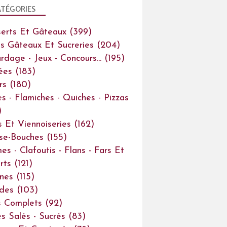
TÉGORIES
erts Et Gâteaux
(399)
ts Gâteaux Et Sucreries
(204)
rdage - Jeux - Concours...
(195)
ées
(183)
rs
(180)
es - Flamiches - Quiches - Pizzas
)
s Et Viennoiseries
(162)
se-Bouches
(155)
es - Clafoutis - Flans - Fars Et
rts
(121)
ines
(115)
des
(103)
s Complets
(92)
s Salés - Sucrés
(83)