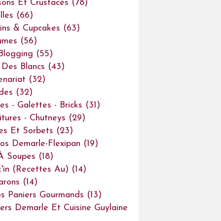
sons Et Crustacés
(78)
lles
(66)
ins & Cupcakes
(63)
umes
(56)
Blogging
(55)
Des Blancs
(43)
enariat
(32)
des
(32)
es - Galettes - Bricks
(31)
itures - Chutneys
(29)
es Et Sorbets
(23)
os Demarle-Flexipan
(19)
À Soupes
(18)
'in (recettes Au)
(14)
arons
(14)
s Paniers Gourmands
(13)
iers Demarle Et Cuisine Guylaine