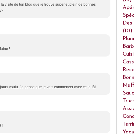
 la visite de ton blog que je trouve super et plein de bonnes
Apéri
 />
Spéc
Des 
(10)
Plan
Barb
aine !
Cuis
Cass
Rece
Bonn
Muff
toujours voulu. Je pense que je vais commencer avec celle-là!
Sauc
Truc
Assi
Conc
Terr
 !
Yaou