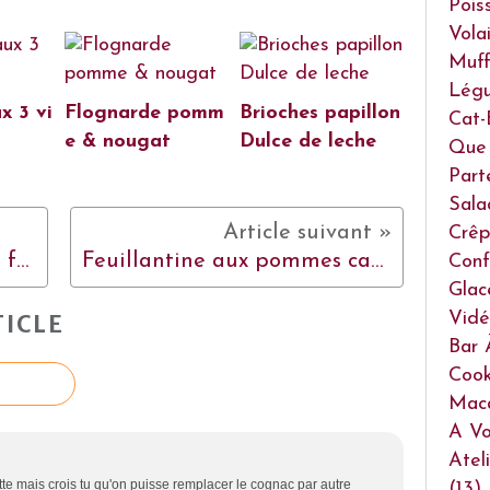
Pois
Volai
Muff
Lég
x 3 vi
Flognarde pomm
Brioches papillon
Cat-
e & nougat
Dulce de leche
Que 
Part
Sala
Crêp
Gâteau d'anniversaire à la framboise
Feuillantine aux pommes caramélisées et sa glace au Carambar
Conf
Glac
Vidé
ICLE
Bar 
Cook
Mac
A Vo
Atel
ette mais crois tu qu'on puisse remplacer le cognac par autre
(13)