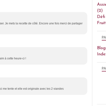
Assi
(2)
Défi
Frui
liser. Je mets la recette de côté. Encore une fois merci de partager
PA
Blog
Inde
aim à cette heure-ci !
PA
ci me tente et elle est originale avec les 2 viandes