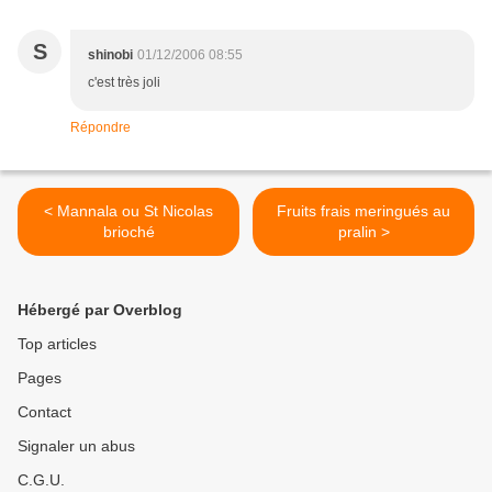
S
shinobi
01/12/2006 08:55
c'est très joli
Répondre
< Mannala ou St Nicolas
Fruits frais meringués au
brioché
pralin >
Hébergé par Overblog
Top articles
Pages
Contact
Signaler un abus
C.G.U.