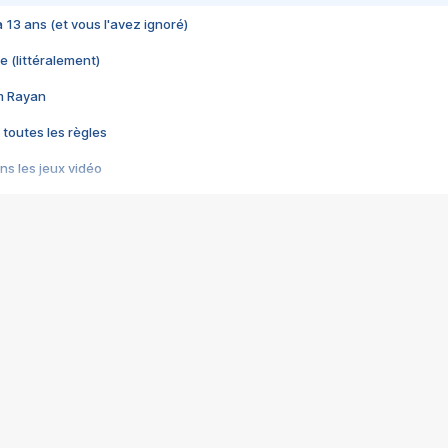
 a 13 ans (et vous l'avez ignoré)
e (littéralement)
im Rayan
 toutes les règles
s les jeux vidéo
us choquant de Rockstar ? - Le scandale BULLY
e plus moche de Steam
du RÊVE tourne au CAUCHEMAR
pendant 8 heures
it… à tort
umiliés par un jeu vidéo
ire - Final Fantasy 8